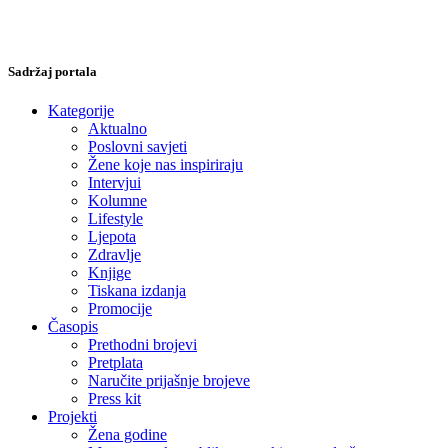
Sadržaj portala
Kategorije
Aktualno
Poslovni savjeti
Žene koje nas inspiriraju
Intervjui
Kolumne
Lifestyle
Ljepota
Zdravlje
Knjige
Tiskana izdanja
Promocije
Časopis
Prethodni brojevi
Pretplata
Naručite prijašnje brojeve
Press kit
Projekti
Žena godine