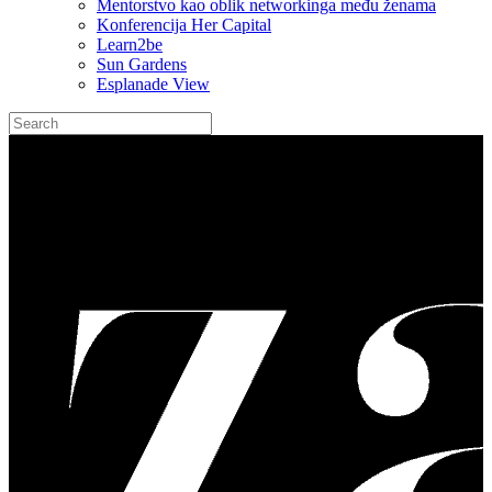
Mentorstvo kao oblik networkinga među ženama
Konferencija Her Capital
Learn2be
Sun Gardens
Esplanade View