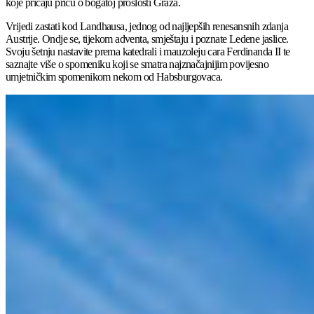
koje pričaju priču o bogatoj prošlosti Graza.
Vrijedi zastati kod Landhausa, jednog od najljepših renesansnih zdanja
Austrije. Ondje se, tijekom adventa, smještaju i poznate Ledene jaslice.
Svoju šetnju nastavite prema katedrali i mauzoleju cara Ferdinanda II te
saznajte više o spomeniku koji se smatra najznačajnijim povijesno
umjetničkim spomenikom nekom od Habsburgovaca.