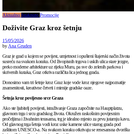
Aktualno
Istaknuto
Promocije
Doživite Graz kroz šetnju
15/05/2026
by
Ana Gruden
Graz je grad u kojem se povijest, umjetnost i opušteni štajerski način života
susreću na svakom koraku. Od živopisnih trgova i uskih ulica stare jezgre,
preko moderne arhitekture uz rijeku Muru, pa sve do zelenih parkova i
skrivenih kutaka, Graz otkriva različita lica jednog grada.
Donosimo vam tri šetnje kroz Graz koje vode kroz njegove najpoznatije
znamenitosti, kreativne četvrti i mirnije gradske oaze.
Šetnja kroz povijesno srce Graza
Ako ste ljubitelj povijesti, istraživanje Graza započnite na Hauptplatzu,
glavnom trgu i srcu gradskog života. Okružen raskošnim povijesnim
pročeljima i živahnim terasama, trg je idealno mjesto za prvu jutarnju kavu.
Od glavnog trga šetnja vodi kroz uske kamene ulice starog grada pod
zaštitom UNESCO-a. Na svakom koraku otkrivaju se renesansna dvorišta