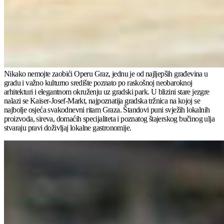
Nikako nemojte zaobići Operu Graz, jednu je od najljepših građevina u
gradu i važno kulturno središte poznato po raskošnoj neobaroknoj
arhitekturi i elegantnom okruženju uz gradski park. U blizini stare jezgre
nalazi se Kaiser-Josef-Markt, najpoznatija gradska tržnica na kojoj se
najbolje osjeća svakodnevni ritam Graza. Štandovi puni svježih lokalnih
proizvoda, sireva, domaćih specijaliteta i poznatog štajerskog bučinog ulja
stvaraju pravi doživljaj lokalne gastronomije.