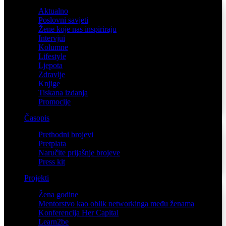
Aktualno
Poslovni savjeti
Žene koje nas inspiriraju
Intervjui
Kolumne
Lifestyle
Ljepota
Zdravlje
Knjige
Tiskana izdanja
Promocije
Časopis
Prethodni brojevi
Pretplata
Naručite prijašnje brojeve
Press kit
Projekti
Žena godine
Mentorstvo kao oblik networkinga među ženama
Konferencija Her Capital
Learn2be