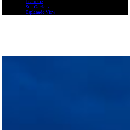
Learn2be
Sun Gardens
Esplanade View