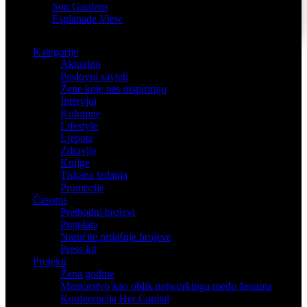
Sun Gardens
Esplanade View
Kategorije
Aktualno
Poslovni savjeti
Žene koje nas inspiriraju
Intervjui
Kolumne
Lifestyle
Ljepota
Zdravlje
Knjige
Tiskana izdanja
Promocije
Časopis
Prethodni brojevi
Pretplata
Naručite prijašnje brojeve
Press kit
Projekti
Žena godine
Mentorstvo kao oblik networkinga među ženama
Konferencija Her Capital