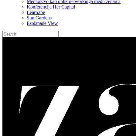
Mentorstvo kao oblik networkinga među ženama
Konferencija Her Capital
Learn2be
Sun Gardens
Esplanade View