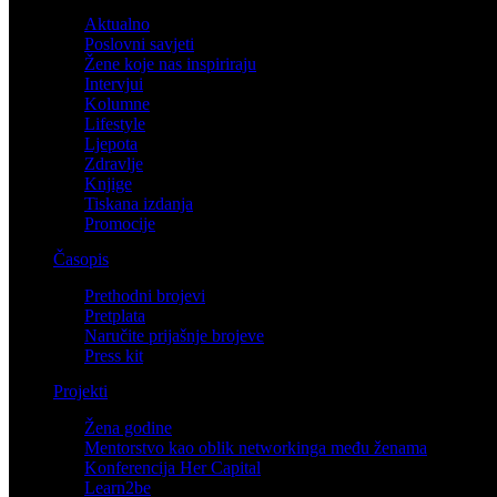
Aktualno
Poslovni savjeti
Žene koje nas inspiriraju
Intervjui
Kolumne
Lifestyle
Ljepota
Zdravlje
Knjige
Tiskana izdanja
Promocije
Časopis
Prethodni brojevi
Pretplata
Naručite prijašnje brojeve
Press kit
Projekti
Žena godine
Mentorstvo kao oblik networkinga među ženama
Konferencija Her Capital
Learn2be