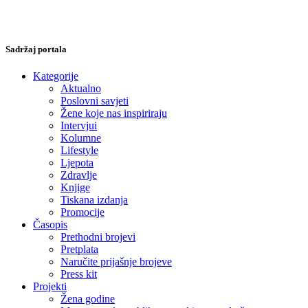
Sadržaj portala
Kategorije
Aktualno
Poslovni savjeti
Žene koje nas inspiriraju
Intervjui
Kolumne
Lifestyle
Ljepota
Zdravlje
Knjige
Tiskana izdanja
Promocije
Časopis
Prethodni brojevi
Pretplata
Naručite prijašnje brojeve
Press kit
Projekti
Žena godine