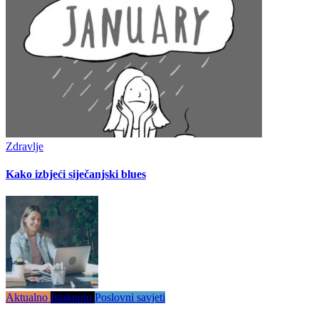
Zdravlje
Kako izbjeći siječanjski blues
Aktualno
Istaknuto
Poslovni savjeti