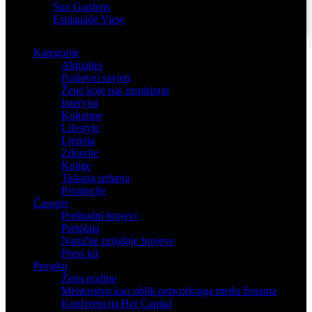
Sun Gardens
Esplanade View
Kategorije
Aktualno
Poslovni savjeti
Žene koje nas inspiriraju
Intervjui
Kolumne
Lifestyle
Ljepota
Zdravlje
Knjige
Tiskana izdanja
Promocije
Časopis
Prethodni brojevi
Pretplata
Naručite prijašnje brojeve
Press kit
Projekti
Žena godine
Mentorstvo kao oblik networkinga među ženama
Konferencija Her Capital