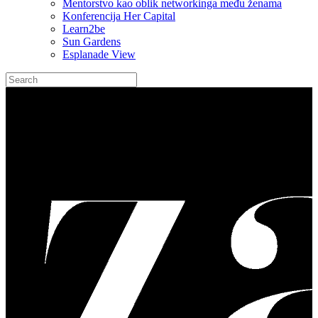
Mentorstvo kao oblik networkinga među ženama
Konferencija Her Capital
Learn2be
Sun Gardens
Esplanade View