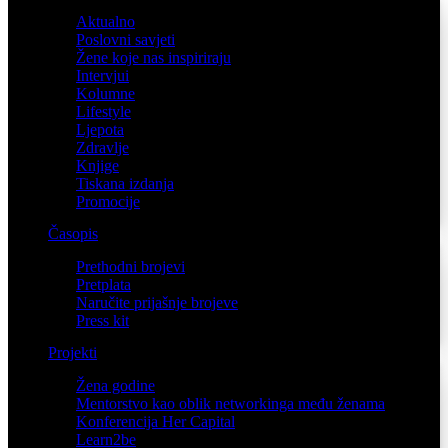
Aktualno
Poslovni savjeti
Žene koje nas inspiriraju
Intervjui
Kolumne
Lifestyle
Ljepota
Zdravlje
Knjige
Tiskana izdanja
Promocije
Časopis
Prethodni brojevi
Pretplata
Naručite prijašnje brojeve
Press kit
Projekti
Žena godine
Mentorstvo kao oblik networkinga među ženama
Konferencija Her Capital
Learn2be