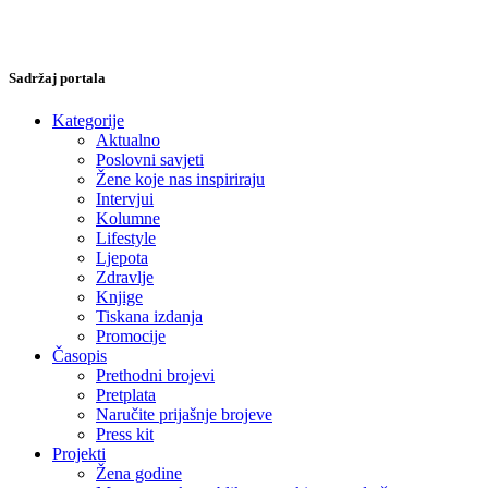
Sadržaj portala
Kategorije
Aktualno
Poslovni savjeti
Žene koje nas inspiriraju
Intervjui
Kolumne
Lifestyle
Ljepota
Zdravlje
Knjige
Tiskana izdanja
Promocije
Časopis
Prethodni brojevi
Pretplata
Naručite prijašnje brojeve
Press kit
Projekti
Žena godine