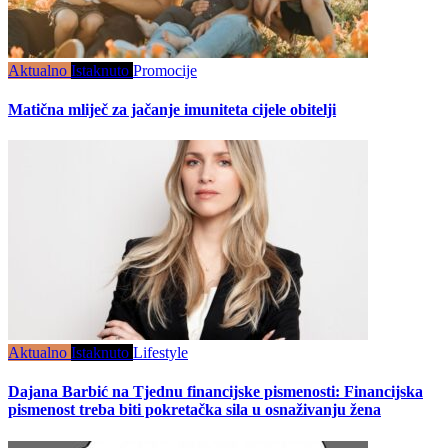
Aktualno
Istaknuto
Promocije
Matična mliječ za jačanje imuniteta cijele obitelji
Aktualno
Istaknuto
Lifestyle
Dajana Barbić na Tjednu financijske pismenosti: Financijska
pismenost treba biti pokretačka sila u osnaživanju žena