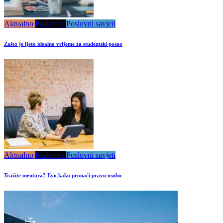
Aktualno
Istaknuto
Poslovni savjeti
Zašto je ljeto idealno vrijeme za studentski posao
Aktualno
Istaknuto
Poslovni savjeti
Tražite mentora? Evo kako pronaći pravu osobu