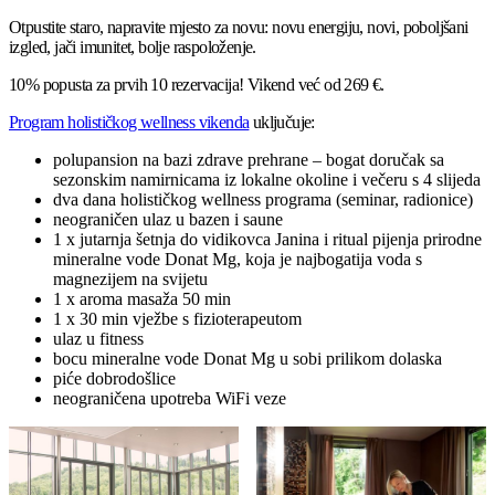
Otpustite staro, napravite mjesto za novu: novu energiju, novi, poboljšani
izgled, jači imunitet, bolje raspoloženje.
10% popusta za prvih 10 rezervacija! Vikend već od 269 €.
Program holističkog wellness vikenda
uključuje:
polupansion na bazi zdrave prehrane – bogat doručak sa
sezonskim namirnicama iz lokalne okoline i večeru s 4 slijeda
dva dana holističkog wellness programa (seminar, radionice)
neograničen ulaz u bazen i saune
1 x jutarnja šetnja do vidikovca Janina i ritual pijenja prirodne
mineralne vode Donat Mg, koja je najbogatija voda s
magnezijem na svijetu
1 x aroma masaža 50 min
1 x 30 min vježbe s fizioterapeutom
ulaz u fitness
bocu mineralne vode Donat Mg u sobi prilikom dolaska
piće dobrodošlice
neograničena upotreba WiFi veze