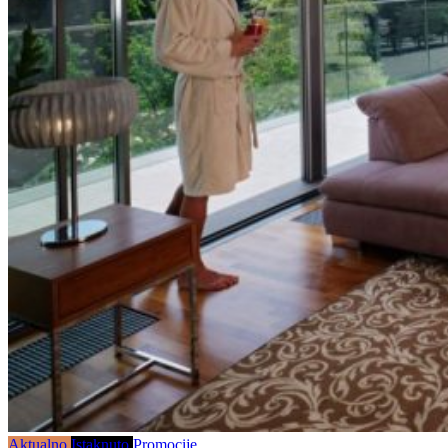
Aktualno
Istaknuto
Promocije