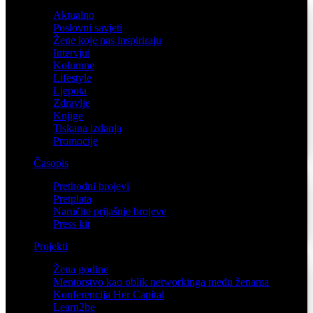
Aktualno
Poslovni savjeti
Žene koje nas inspiriraju
Intervjui
Kolumne
Lifestyle
Ljepota
Zdravlje
Knjige
Tiskana izdanja
Promocije
Časopis
Prethodni brojevi
Pretplata
Naručite prijašnje brojeve
Press kit
Projekti
Žena godine
Mentorstvo kao oblik networkinga među ženama
Konferencija Her Capital
Learn2be