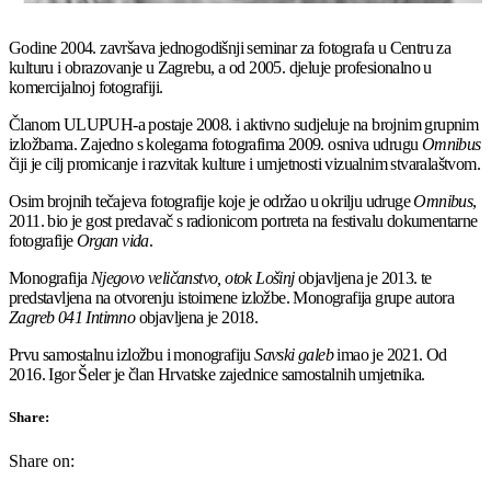
Godine 2004. završava jednogodišnji seminar za fotografa u Centru za
kulturu i obrazovanje u Zagrebu, a od 2005. djeluje profesionalno u
komercijalnoj fotografiji.
Članom ULUPUH-a postaje 2008. i aktivno sudjeluje na brojnim grupnim
izložbama. Zajedno s kolegama fotografima 2009. osniva udrugu
Omnibus
čiji je cilj promicanje i razvitak kulture i umjetnosti vizualnim stvaralaštvom.
Osim brojnih tečajeva fotografije koje je održao u okrilju udruge
Omnibus
,
2011. bio je gost predavač s radionicom portreta na festivalu dokumentarne
fotografije
Organ vida
.
Monografija
Njegovo veličanstvo, otok Lošinj
objavljena je 2013. te
predstavljena na otvorenju istoimene izložbe. Monografija grupe autora
Zagreb 041 Intimno
objavljena je 2018.
Prvu samostalnu izložbu i monografiju
Savski galeb
imao je 2021. Od
2016. Igor Šeler je član Hrvatske zajednice samostalnih umjetnika.
Share:
Share on: