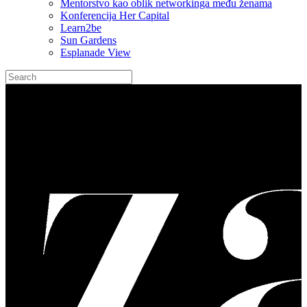
Mentorstvo kao oblik networkinga među ženama
Konferencija Her Capital
Learn2be
Sun Gardens
Esplanade View