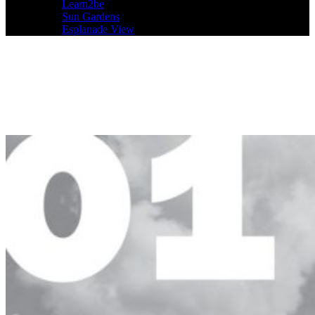
Learn2be
Sun Gardens
Esplanade View