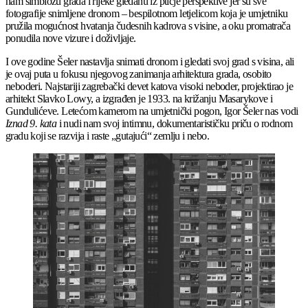
nam simbiozu grada i rijeke gledanu iz ptičje perspektive jer su sve
fotografije snimljene dronom – bespilotnom letjelicom koja je umjetniku
pružila mogućnost hvatanja čudesnih kadrova s visine, a oku promatrača
ponudila nove vizure i doživljaje.
I ove godine Šeler nastavlja snimati dronom i gledati svoj grad s visina, ali
je ovaj puta u fokusu njegovog zanimanja arhitektura grada, osobito
neboderi. Najstariji zagrebački devet katova visoki neboder, projektirao je
arhitekt Slavko Lowy, a izgrađen je 1933. na križanju Masarykove i
Gundulićeve. Letećom kamerom na umjetnički pogon, Igor Šeler nas vodi
Iznad 9. kata
i nudi nam svoj intimnu, dokumentarističku priču o rodnom
gradu koji se razvija i raste „gutajući“ zemlju i nebo.