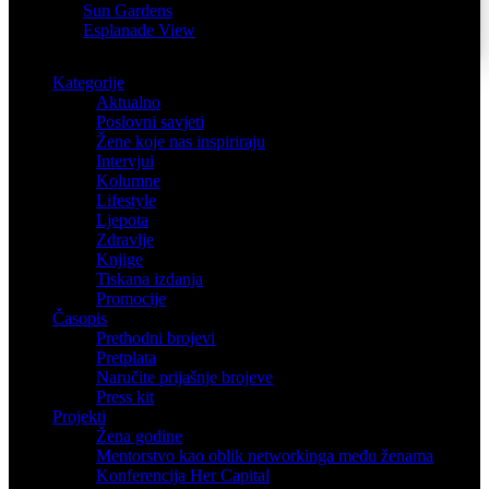
Sun Gardens
Esplanade View
Kategorije
Aktualno
Poslovni savjeti
Žene koje nas inspiriraju
Intervjui
Kolumne
Lifestyle
Ljepota
Zdravlje
Knjige
Tiskana izdanja
Promocije
Časopis
Prethodni brojevi
Pretplata
Naručite prijašnje brojeve
Press kit
Projekti
Žena godine
Mentorstvo kao oblik networkinga među ženama
Konferencija Her Capital