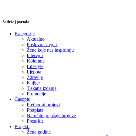
Sadržaj portala
Kategorije
Aktualno
Poslovni savjeti
Žene koje nas inspiriraju
Intervjui
Kolumne
Lifestyle
Ljepota
Zdravlje
Knjige
Tiskana izdanja
Promocije
Časopis
Prethodni brojevi
Pretplata
Naručite prijašnje brojeve
Press kit
Projekti
Žena godine