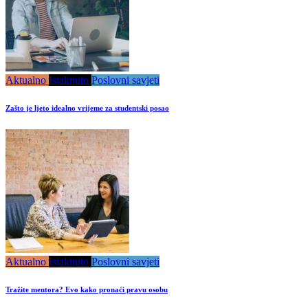
Aktualno
Istaknuto
Poslovni savjeti
Zašto je ljeto idealno vrijeme za studentski posao
Aktualno
Istaknuto
Poslovni savjeti
Tražite mentora? Evo kako pronaći pravu osobu