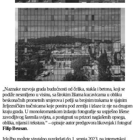
„Naznake razvoja grada budućnosti od čelika, stakla i betona, koji se
podiže nesmiljeno u visinu, sa širokim žilama kucavicama u obliku
beskonačnih prometnih smjerova i petlji sa brojnim trakama te sjajnim
željezničkim tračnicama koje poniru pod zemlju i izlaze iz nje na drugom
kraju grada. U monokromatskom izdanju fotografije su uspješno lišene
zavodljivog šarenila svijeta, a postignuti su prizori naglašenih opsega,
oblika, nijansi i tekstura.“ – opisuje autor predgovora likovnjak i fotograf
Filip Beusan
.
Izložbu možete virutalno razgledati do 1. srpnja 2023. na internetskoj