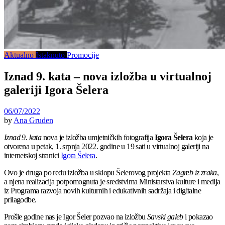
Aktualno
Istaknuto
Promocije
Iznad 9. kata – nova izložba u virtualnoj
galeriji Igora Šelera
06/07/2022
by
Ana Gruden
Iznad 9. kata
nova je izložba umjetničkih fotografija
Igora Šelera
koja je
otvorena u petak, 1. srpnja 2022. godine u 19 sati u virtualnoj galeriji na
internetskoj stranici
Igora Šelera
.
Ovo je druga po redu izložba u sklopu Šelerovog projekta
Zagreb iz zraka
,
a njena realizacija potpomognuta je sredstvima Ministarstva kulture i medija
iz Programa razvoja novih kulturnih i edukativnih sadržaja i digitalne
prilagodbe.
Prošle godine nas je Igor Šeler pozvao na izložbu
Savski galeb
i pokazao