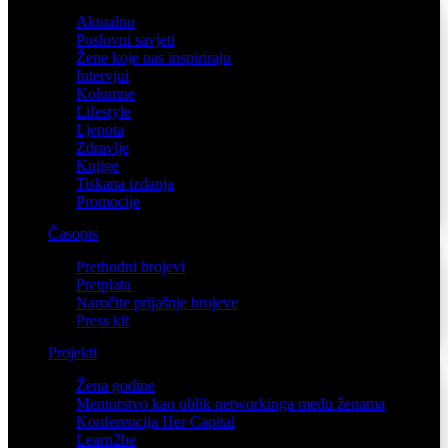
Aktualno
Poslovni savjeti
Žene koje nas inspiriraju
Intervjui
Kolumne
Lifestyle
Ljepota
Zdravlje
Knjige
Tiskana izdanja
Promocije
Časopis
Prethodni brojevi
Pretplata
Naručite prijašnje brojeve
Press kit
Projekti
Žena godine
Mentorstvo kao oblik networkinga među ženama
Konferencija Her Capital
Learn2be