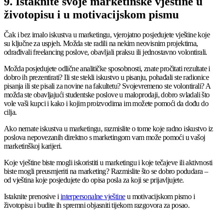
9. Istaknite svoje marketinške vještine u
životopisu i u motivacijskom pismu
Čak i bez imalo iskustva u marketingu, vjerojatno posjedujete vještine koje
su ključne za uspjeh. Možda ste radili na nekim neovisnim projektima,
odrađivali freelancing poslove, obavljali praksu ili jednostavno volontirali.
Možda posjedujete odlične analitičke sposobnosti, znate pročitati rezultate i
dobro ih prezentirati? Ili ste stekli iskustvo u pisanju, pohađali ste radionice
pisanja ili ste pisali za novine na fakultetu? Svojevremeno ste volontirali? A
možda ste obavljajući studentske poslove u maloprodaji, dobro svladali što
vole vaši kupci i kako i kojim proizvodima im možete pomoći da dođu do
cilja.
Ako nemate iskustva u marketingu, razmislite o tome koje radno iskustvo iz
poslova nepovezanih direktno s marketingom vam može pomoći u vašoj
marketinškoj karijeri.
Koje vještine biste mogli iskoristiti u marketingu i koje tečajeve ili aktivnosti
biste mogli preusmjeriti na marketing? Razmislite što se dobro podudara –
od vještina koje posjedujete do opisa posla za koji se prijavljujete.
Istaknite prenosive i
interpersonalne vještine
u motivacijskom pismo i
životopisu i budite ih spremni objasniti tijekom razgovora za posao.