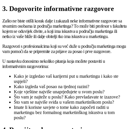
3. Dogovorite informativne razgovore
Zašto ne biste otišli korak dalje i zakazali neke informativne razgovore sa
stvarnim osobama iz područja marketinga? To može biti profesor s fakulteta
kojem se oduvijek divite, a koji ima iskustva u području marketinga ili
netko iz vaše bliže ili dalje obitelji tko ima iskustva u marketingu.
Razgovori s profesionalcima koji su već duže u području marketinga mogu
vam pomoći da se pripremite za prijave za posao i prve razgovore.
U nastavku donosimo nekoliko pitanja koja možete postaviti u
informativnim razgovorima:
Kako je izgledao vaš karijerni put u marketingu i kako ste
uspjeli?
Kako izgleda vaš posao na tjednoj razini?
Koje vještine najviše unaprjeđujete u svom poslu?
Što vam je najteže u poslu? Kako prevladavate te izazove?
Što vam se najviše sviđa u vašem marketinškom poslu?
Imate li korisne savjete o tome kako započeti raditi u
marketingu bez formalnog marketinškog iskustva u tom
poslu?