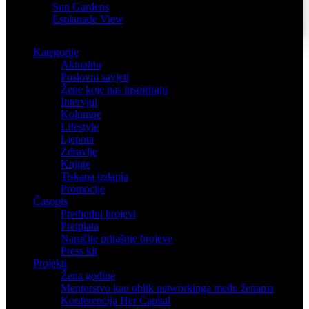
Sun Gardens
Esplanade View
Kategorije
Aktualno
Poslovni savjeti
Žene koje nas inspiriraju
Intervjui
Kolumne
Lifestyle
Ljepota
Zdravlje
Knjige
Tiskana izdanja
Promocije
Časopis
Prethodni brojevi
Pretplata
Naručite prijašnje brojeve
Press kit
Projekti
Žena godine
Mentorstvo kao oblik networkinga među ženama
Konferencija Her Capital