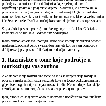
području), a u korist ne ide niti činjenica da je riječ o jednom od
najtraženijih poslova u posljednje vrijeme. Marketing se ubrzano širi, a
posebice jedna njegova grana – digitalni marketing. Digitalni marketing
usmjeren je na sve aktivnosti tvrtke na Internetu, a posebice na web stranicu
i društvene mreže. I većina stručnjaka smatra da je budućnost upravo tamo.
Stoga, dobiti posao u području marketinga nije nimalo lako. Čak i ako
imate dovoljno iskustva u određenim područjima.
Kako bismo vam olakšali potragu i kako biste što prije dobili prvi posao u
marketingu podijelit ćemo s vama deset savjeta koji će vam pomoći da
dobijete svoj prvi posao u bilo kojem području marketinga.
1. Razmislite o tome koje područje u
marketingu vas zanima
Ako ste već ranije razmišljali o tome da se vaša karijera dalje razvija u
području marketinga, možda već znate koje vas točno područje zanima i
gdje biste mogli imati potencijala nastaviti raditi. No, u redu je ako i dalje
razmišljate o svojim mogućnosti i odabiru potencijalnih putova.
Ipak, bitno je da se tijekom odabira upoznate s uobičajenim marketinškim
područjima koja bi vas mogle zanimati.