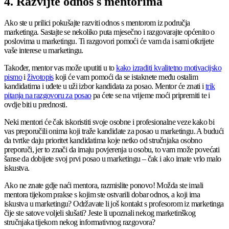
4. Razvijte odnos s mentorima
Ako ste u prilici pokušajte razviti odnos s mentorom iz područja
marketinga. Sastajte se nekoliko puta mjesečno i razgovarajte općenito o
poslovima u marketingu. Ti razgovori pomoći će vam da i sami otkrijete
vaše interese u marketingu.
Također, mentor vas može uputiti u to
kako izraditi kvalitetno motivacijsko
pismo
i
životopis
koji će vam pomoći da se istaknete među ostalim
kandidatima i uđete u uži izbor kandidata za posao. Mentor će znati i
trik
pitanja na razgovoru za posao
pa ćete se na vrijeme moći pripremiti te i
ovdje biti u prednosti.
Neki mentori će čak iskoristiti svoje osobne i profesionalne veze kako bi
vas preporučili onima koji traže kandidate za posao u marketingu. A budući
da tvrtke daju prioritet kandidatima koje netko od stručnjaka osobno
preporuči, jer to znači da imaju povjerenja u osobu, to vam može povećati
šanse da dobijete svoj prvi posao u marketingu – čak i ako imate vrlo malo
iskustva.
Ako ne znate gdje naći mentora, razmislite ponovo! Možda ste imali
mentora tijekom prakse s kojim ste ostvarili dobar odnos, a koji ima
iskustva u marketingu? Održavate li još kontakt s profesorom iz marketinga
čije ste satove voljeli slušati? Jeste li upoznali nekog marketinškog
stručnjaka tijekom nekog informativnog razgovora?