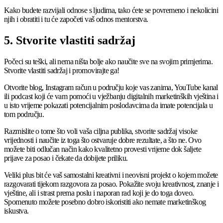
Kako budete razvijali odnose s ljudima, tako ćete se povremeno i nekolicini
njih i obratiti i tu će započeti vaš odnos mentorstva.
5. Stvorite vlastiti sadržaj
Počeci su teški, ali nema ništa bolje ako naučite sve na svojim primjerima.
Stvorite vlastiti sadržaj i promovirajte ga!
Otvorite blog, Instagram račun u području koje vas zanima, YouTube kanal
ili podcast koji će vam pomoći u vježbanju digitalnih marketinških vještina i
u isto vrijeme pokazati potencijalnim poslodavcima da imate potencijala u
tom području.
Razmislite o tome što voli vaša ciljna publika, stvorite sadržaj visoke
vrijednosti i naučite iz toga što ostvaruje dobre rezultate, a što ne. Ovo
možete biti odlučan način kako kvalitetno provesti vrijeme dok šaljete
prijave za posao i čekate da dobijete priliku.
Veliki plus bit će vaš samostalni kreativni i neovisni projekt o kojem možete
razgovarati tijekom razgovora za posao. Pokažite svoju kreativnost, znanje i
vještine, ali i strast prema poslu i naporan rad koji je do toga doveo.
Spomenuto možete posebno dobro iskoristiti ako nemate marketinškog
iskustva.