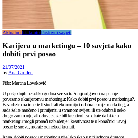
Aktualno
Istaknuto
Poslovni savjeti
Karijera u marketingu – 10 savjeta kako
dobiti prvi posao
21/07/2021
by
Ana Gruden
Piše: Martina Lovaković
U posljednjih nekoliko godina sve su traženiji odgovori na pitanje
povezano s karijerom u marketingu: Kako dobiti prvi posao u marketingu?.
Bez obzira na to jeste li studirali ekonomiju i odabrali smjer marketing, a
sada želite naučeno i primijeniti u stvarnom svijetu ili ste odabrali neko
drugo zanimanje, ali oduvijek ste bili kreativni i smatrate da biste u
marketingu mogli pronaći uzbuđenje i kreativnost te u konačnici i svoj
posao iz snova, morate od nekud krenuti.
Istina, dobiti posao u marketingu nije lako (kao u niti jednom drugom