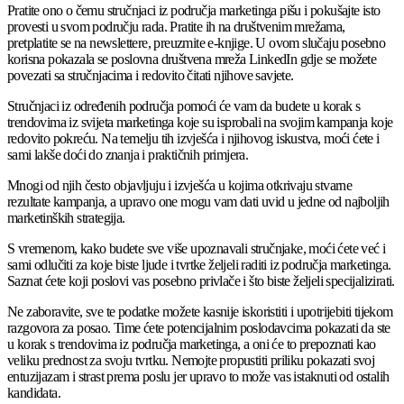
Pratite ono o čemu stručnjaci iz područja marketinga pišu i pokušajte isto
provesti u svom području rada. Pratite ih na društvenim mrežama,
pretplatite se na newslettere, preuzmite e-knjige. U ovom slučaju posebno
korisna pokazala se poslovna društvena mreža LinkedIn gdje se možete
povezati sa stručnjacima i redovito čitati njihove savjete.
Stručnjaci iz određenih područja pomoći će vam da budete u korak s
trendovima iz svijeta marketinga koje su isprobali na svojim kampanja koje
redovito pokreću. Na temelju tih izvješća i njihovog iskustva, moći ćete i
sami lakše doći do znanja i praktičnih primjera.
Mnogi od njih često objavljuju i izvješća u kojima otkrivaju stvarne
rezultate kampanja, a upravo one mogu vam dati uvid u jedne od najboljih
marketinških strategija.
S vremenom, kako budete sve više upoznavali stručnjake, moći ćete već i
sami odlučiti za koje biste ljude i tvrtke željeli raditi iz područja marketinga.
Saznat ćete koji poslovi vas posebno privlače i što biste željeli specijalizirati.
Ne zaboravite, sve te podatke možete kasnije iskoristiti i upotrijebiti tijekom
razgovora za posao. Time ćete potencijalnim poslodavcima pokazati da ste
u korak s trendovima iz područja marketinga, a oni će to prepoznati kao
veliku prednost za svoju tvrtku. Nemojte propustiti priliku pokazati svoj
entuzijazam i strast prema poslu jer upravo to može vas istaknuti od ostalih
kandidata.