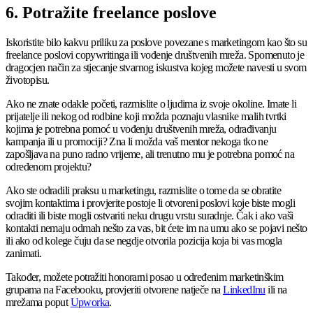
6. Potražite freelance poslove
Iskoristite bilo kakvu priliku za poslove povezane s marketingom kao što su
freelance poslovi copywritinga ili vođenje društvenih mreža. Spomenuto je
dragocjen način za stjecanje stvarnog iskustva kojeg možete navesti u svom
životopisu.
Ako ne znate odakle početi, razmislite o ljudima iz svoje okoline. Imate li
prijatelje ili nekog od rodbine koji možda poznaju vlasnike malih tvrtki
kojima je potrebna pomoć u vođenju društvenih mreža, odrađivanju
kampanja ili u promociji? Zna li možda vaš mentor nekoga tko ne
zapošljava na puno radno vrijeme, ali trenutno mu je potrebna pomoć na
određenom projektu?
Ako ste odradili praksu u marketingu, razmislite o tome da se obratite
svojim kontaktima i provjerite postoje li otvoreni poslovi koje biste mogli
odraditi ili biste mogli ostvariti neku drugu vrstu suradnje. Čak i ako vaši
kontakti nemaju odmah nešto za vas, bit ćete im na umu ako se pojavi nešto
ili ako od kolege čuju da se negdje otvorila pozicija koja bi vas mogla
zanimati.
Također, možete potražiti honorarni posao u određenim marketinškim
grupama na Facebooku, provjeriti otvorene natječe na
LinkedInu
ili na
mrežama poput
Upworka
.