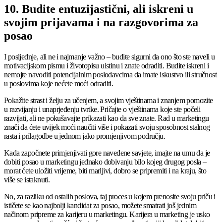
10. Budite entuzijastični, ali iskreni u
svojim prijavama i na razgovorima za
posao
I posljednje, ali ne i najmanje važno – budite sigurni da ono što ste naveli u
motivacijskom pismu i životopisu uistinu i znate odraditi. Budite iskreni i
nemojte navoditi potencijalnim poslodavcima da imate iskustvo ili stručnost
u poslovima koje nećete moći odraditi.
Pokažite strast i želju za učenjem, a svojim vještinama i znanjem pomozite
u razvijanju i unaprjeđenju tvrtke. Pričajte o vještinama koje ste počeli
razvijati, ali ne pokušavajte prikazati kao da sve znate. Rad u marketingu
znači da ćete uvijek moći naučiti više i pokazati svoju sposobnost stalnog
rasta i prilagodbe u jednom jako promjenjivom području.
Kada započnete primjenjivati gore navedene savjete, imajte na umu da je
dobiti posao u marketingu jednako dobivanju bilo kojeg drugog posla –
morat ćete uložiti vrijeme, biti marljivi, dobro se pripremiti i na kraju, što
više se istaknuti.
No, za razliku od ostalih poslova, taj proces u kojem prenosite svoju priču i
ističete se kao najbolji kandidat za posao, možete smatrati još jednim
načinom pripreme za karijeru u marketingu. Karijera u marketing je usko