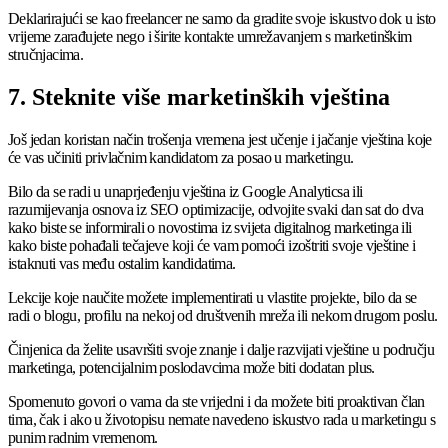
Deklarirajući se kao freelancer ne samo da gradite svoje iskustvo dok u isto
vrijeme zarađujete nego i širite kontakte umrežavanjem s marketinškim
stručnjacima.
7. Steknite više marketinških vještina
Još jedan koristan način trošenja vremena jest učenje i jačanje vještina koje
će vas učiniti privlačnim kandidatom za posao u marketingu.
Bilo da se radi u unaprjeđenju vještina iz Google Analyticsa ili
razumijevanja osnova iz SEO optimizacije, odvojite svaki dan sat do dva
kako biste se informirali o novostima iz svijeta digitalnog marketinga ili
kako biste pohađali tečajeve koji će vam pomoći izoštriti svoje vještine i
istaknuti vas među ostalim kandidatima.
Lekcije koje naučite možete implementirati u vlastite projekte, bilo da se
radi o blogu, profilu na nekoj od društvenih mreža ili nekom drugom poslu.
Činjenica da želite usavršiti svoje znanje i dalje razvijati vještine u području
marketinga, potencijalnim poslodavcima može biti dodatan plus.
Spomenuto govori o vama da ste vrijedni i da možete biti proaktivan član
tima, čak i ako u životopisu nemate navedeno iskustvo rada u marketingu s
punim radnim vremenom.