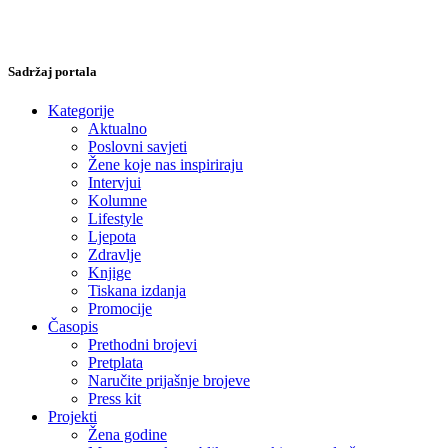
Sadržaj portala
Kategorije
Aktualno
Poslovni savjeti
Žene koje nas inspiriraju
Intervjui
Kolumne
Lifestyle
Ljepota
Zdravlje
Knjige
Tiskana izdanja
Promocije
Časopis
Prethodni brojevi
Pretplata
Naručite prijašnje brojeve
Press kit
Projekti
Žena godine