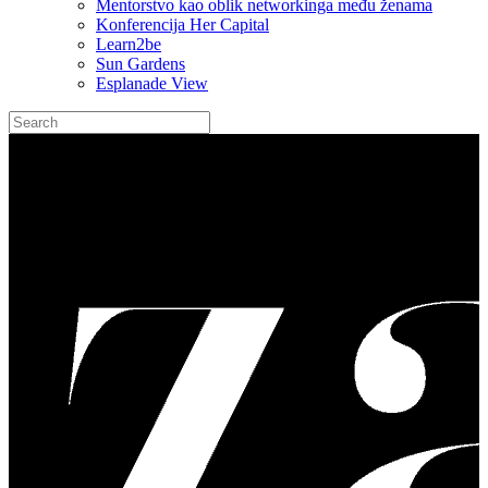
Mentorstvo kao oblik networkinga među ženama
Konferencija Her Capital
Learn2be
Sun Gardens
Esplanade View