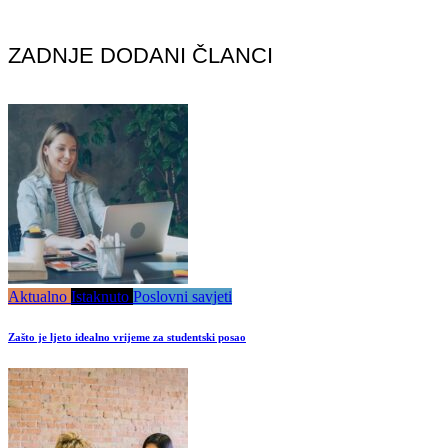
ZADNJE DODANI ČLANCI
Aktualno
Istaknuto
Poslovni savjeti
Zašto je ljeto idealno vrijeme za studentski posao