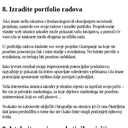
8. Izradite portfolio radova
Ako imate nešto iskustva s freelancingom ili obavljanjem neovisnih
projekata, sastavite sve svoje radove i izradite portfolio. Posjedovanje
vlastite web stranice također može pokazati vašu inicijativu, a pomoći će
vam i da se istaknete među drugima na tržištu rada.
U portfoliju radova istaknite sve svoje projekte i kampanje na koje ste
posebno ponosni pa čak i mini studije s rezultatima. Ne brinite previše o
rezultatima, ne trebaju biti posebno nabildani.
Iako izvrsni rezultati mogu impresionirati potencijalne poslodavce,
najvažnije je pokazati da dobro upravljate određenim vještinama i da imate
potencijala spomenute vještine dalje razvijati i poboljšati.
Vaša internetska stranica također je idealno mjesto za ispričati svoju priču –
što vas je privuklo marketingu, za koje dijelove marketinga ste posebno
zainteresirani, koji su vaši planovi…
Svakako ne zaboravite uključiti i biografiju na stranicu jer će ona čitateljima
dati jasnu predodžbu o tome tko ste i kako biste mogli pridonijeti njihovoj
tvrtki.