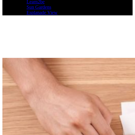
Learn2be
Sun Gardens
Esplanade View