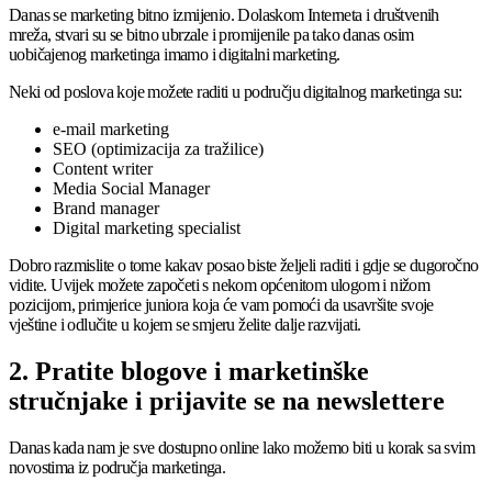
Danas se marketing bitno izmijenio. Dolaskom Interneta i društvenih
mreža, stvari su se bitno ubrzale i promijenile pa tako danas osim
uobičajenog marketinga imamo i digitalni marketing.
Neki od poslova koje možete raditi u području digitalnog marketinga su:
e-mail marketing
SEO (optimizacija za tražilice)
Content writer
Media Social Manager
Brand manager
Digital marketing specialist
Dobro razmislite o tome kakav posao biste željeli raditi i gdje se dugoročno
vidite. Uvijek možete započeti s nekom općenitom ulogom i nižom
pozicijom, primjerice juniora koja će vam pomoći da usavršite svoje
vještine i odlučite u kojem se smjeru želite dalje razvijati.
2. Pratite blogove i marketinške
stručnjake i prijavite se na newslettere
Danas kada nam je sve dostupno online lako možemo biti u korak sa svim
novostima iz područja marketinga.