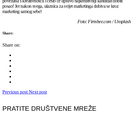
povezana s kreativnošću i često će upravo najkreativniji kandidat dobiti
posao! Jer nakon svega, ulaznica za svijet marketinga dobiva se kroz
marketing samog sebe!
Foto: Firmbee.com / Unsplash
Share:
Share on:
Previous post
Next post
PRATITE DRUŠTVENE MREŽE