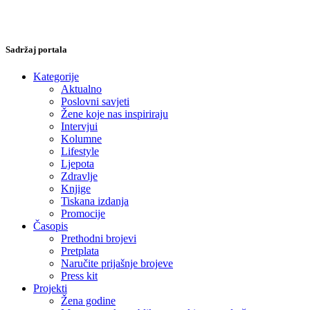
Sadržaj portala
Kategorije
Aktualno
Poslovni savjeti
Žene koje nas inspiriraju
Intervjui
Kolumne
Lifestyle
Ljepota
Zdravlje
Knjige
Tiskana izdanja
Promocije
Časopis
Prethodni brojevi
Pretplata
Naručite prijašnje brojeve
Press kit
Projekti
Žena godine