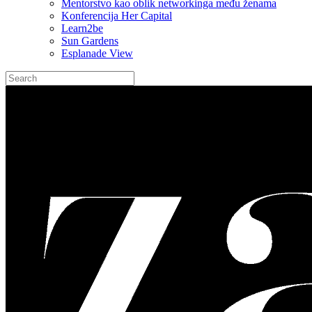
Mentorstvo kao oblik networkinga među ženama
Konferencija Her Capital
Learn2be
Sun Gardens
Esplanade View