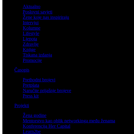
Aktualno
Poslovni savjeti
Žene koje nas inspiriraju
Intervjui
Kolumne
Lifestyle
Ljepota
Zdravlje
Knjige
Tiskana izdanja
Promocije
Časopis
Prethodni brojevi
Pretplata
Naručite prijašnje brojeve
Press kit
Projekti
Žena godine
Mentorstvo kao oblik networkinga među ženama
Konferencija Her Capital
Learn2be