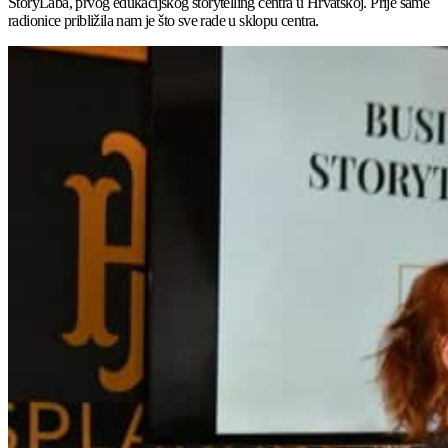
StoryLaba, prvog edukacijskog storytelling centra u Hrvatskoj. Prije same
radionice približila nam je što sve rade u sklopu centra.