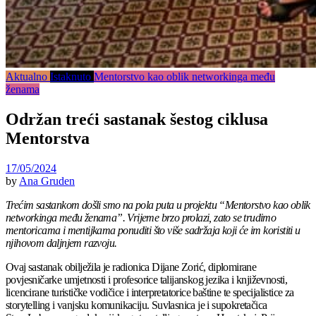
Aktualno
Istaknuto
Mentorstvo kao oblik networkinga među
ženama
Održan treći sastanak šestog ciklusa
Mentorstva
17/05/2024
by
Ana Gruden
Trećim sastankom došli smo na pola puta u projektu “Mentorstvo kao oblik
networkinga među ženama”. Vrijeme brzo prolazi, zato se trudimo
mentoricama i mentijkama ponuditi što više sadržaja koji će im koristiti u
njihovom daljnjem razvoju.
Ovaj sastanak obilježila je radionica Dijane Zorić, diplomirane
povjesničarke umjetnosti i profesorice talijanskog jezika i književnosti,
licencirane turističke vodičice i interpretatorice baštine te specijalistice za
storytelling i vanjsku komunikaciju. Suvlasnica je i supokretačica