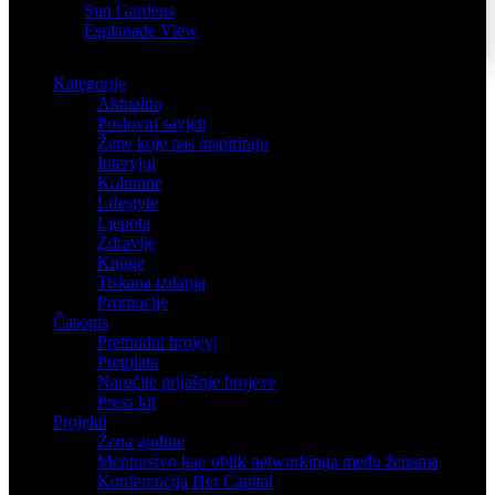
Sun Gardens
Esplanade View
Kategorije
Aktualno
Poslovni savjeti
Žene koje nas inspiriraju
Intervjui
Kolumne
Lifestyle
Ljepota
Zdravlje
Knjige
Tiskana izdanja
Promocije
Časopis
Prethodni brojevi
Pretplata
Naručite prijašnje brojeve
Press kit
Projekti
Žena godine
Mentorstvo kao oblik networkinga među ženama
Konferencija Her Capital