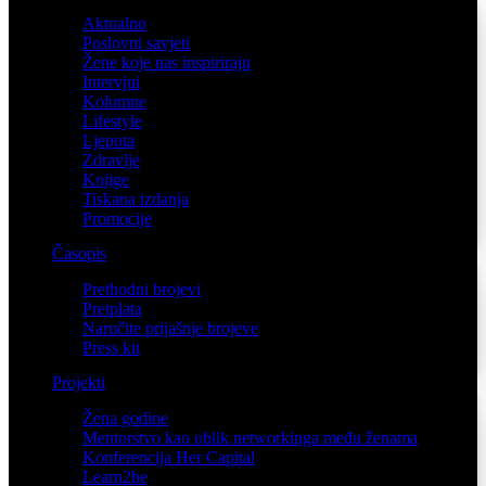
Aktualno
Poslovni savjeti
Žene koje nas inspiriraju
Intervjui
Kolumne
Lifestyle
Ljepota
Zdravlje
Knjige
Tiskana izdanja
Promocije
Časopis
Prethodni brojevi
Pretplata
Naručite prijašnje brojeve
Press kit
Projekti
Žena godine
Mentorstvo kao oblik networkinga među ženama
Konferencija Her Capital
Learn2be