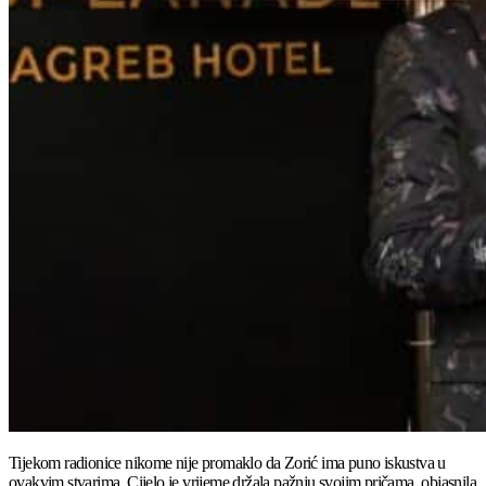
Tijekom radionice nikome nije promaklo da Zorić ima puno iskustva u
ovakvim stvarima. Cijelo je vrijeme držala pažnju svojim pričama, objasnila