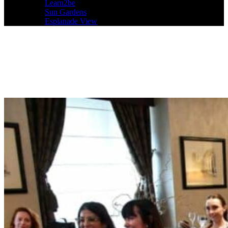
Learn2be
Sun Gardens
Esplanade View