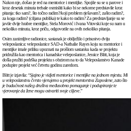
Nakon nje, došao je red na mentorice i mentijke. Spojile su se u parove i
kroz desetak minuta trebale osmisliti kako bi se nekome predstavile kroz
pitanja: tko sam?, što točno radim?/koji problem rješavam?, zašto radim?,
za koga radim? (ciljana publika) te kako to radim? Za predstavljanje su se
javile dvije hrabre mentijke, Stela Morović i Ivana Vitovski koje su nam u
nekoliko minuta, kroz priču, odgovorile na ovih nekoliko pitanja.
Osim zanimljive radionice, sastanak je obilježilo i prisustvo dviju
veleposlanica: veleposlanice SAD-a Nathalie Rayes koju su mentorice i
mentijke imale priliku upoznati na prošlom sastanku kada se projektu
pridružila kao mentorica i kanadske veleposlanice, Jessice Blitt, koja je
došla pružiti podrška projektu s obzirom na to da Veleposlanstvo Kanade
podupire projekt već četvrtu godinu zaredom.
Blitt je izjavila: “
Sjajno je vidjeti mentorice i mentijke na jednom mjestu. Mi
u veleposlanstvu čvrsto vjerujemo u projekt mentorstva Zaposlene, zato što
je budućnost našeg društva međusobno pomaganje i podupiranje te
vjerovanje da žene mogu ostvariti svoje ciljeve
.”