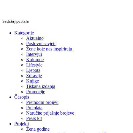
Sadržaj portala
Kategorije
Aktualno
Poslovni savjeti
Žene koje nas inspiriraju
Intervjui
Kolumne
Lifestyle
Ljepota
Zdravlje
Knjige
Tiskana izdanja
Promocije
Časopis
Prethodni brojevi
Pretplata
Naručite prijašnje brojeve
Press kit
Projekti
Žena godine