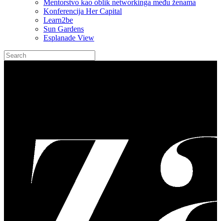
Mentorstvo kao oblik networkinga među ženama
Konferencija Her Capital
Learn2be
Sun Gardens
Esplanade View