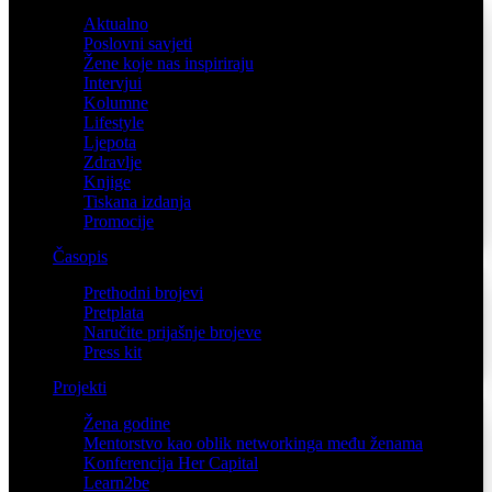
Aktualno
Poslovni savjeti
Žene koje nas inspiriraju
Intervjui
Kolumne
Lifestyle
Ljepota
Zdravlje
Knjige
Tiskana izdanja
Promocije
Časopis
Prethodni brojevi
Pretplata
Naručite prijašnje brojeve
Press kit
Projekti
Žena godine
Mentorstvo kao oblik networkinga među ženama
Konferencija Her Capital
Learn2be