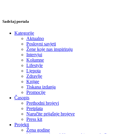
Sadržaj portala
Kategorije
Aktualno
Poslovni savjeti
Žene koje nas inspiriraju
Intervjui
Kolumne
Lifestyle
Ljepota
Zdravlje
Knjige
Tiskana izdanja
Promocije
Časopis
Prethodni brojevi
Pretplata
Naručite prijašnje brojeve
Press kit
Projekti
Žena godine