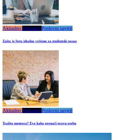
Aktualno
Istaknuto
Poslovni savjeti
Zašto je ljeto idealno vrijeme za studentski posao
Aktualno
Istaknuto
Poslovni savjeti
Tražite mentora? Evo kako pronaći pravu osobu