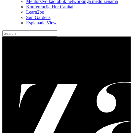
Mentorstvo kao oblik networkinga među ženama
Konferencija Her Capital
Learn2be
Sun Gardens
Esplanade View