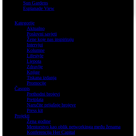
Sun Gardens
Esplanade View
Kategorije
Aktualno
Poslovni savjeti
Žene koje nas inspiriraju
Intervjui
Kolumne
Lifestyle
Ljepota
Zdravlje
Knjige
Tiskana izdanja
Promocije
Časopis
Prethodni brojevi
Pretplata
Naručite prijašnje brojeve
Press kit
Projekti
Žena godine
Mentorstvo kao oblik networkinga među ženama
Konferencija Her Capital