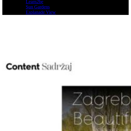
Learn2be
Sun Gardens
Esplanade View