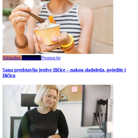
Aktualno
Istaknuto
Promocije
Sana predstavlja jestive žličice – nakon sladoleda, pojedite i
žličicu