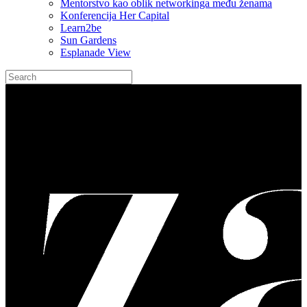
Mentorstvo kao oblik networkinga među ženama
Konferencija Her Capital
Learn2be
Sun Gardens
Esplanade View