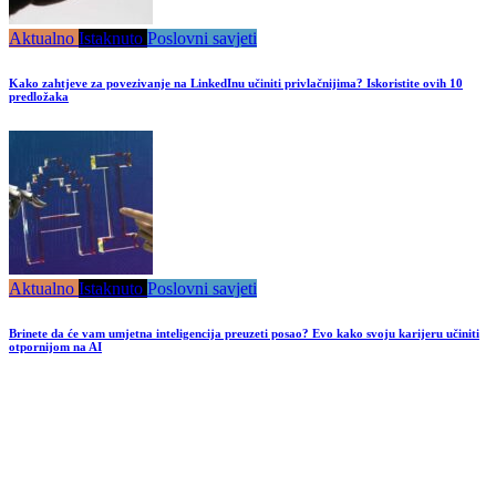
Aktualno
Istaknuto
Poslovni savjeti
Kako zahtjeve za povezivanje na LinkedInu učiniti privlačnijima? Iskoristite ovih 10
predložaka
Aktualno
Istaknuto
Poslovni savjeti
Brinete da će vam umjetna inteligencija preuzeti posao? Evo kako svoju karijeru učiniti
otpornijom na AI