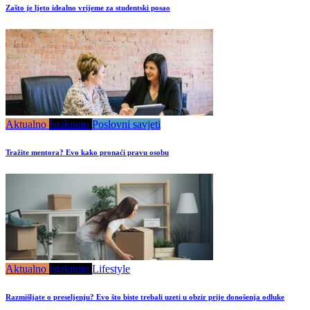
Zašto je ljeto idealno vrijeme za studentski posao
Aktualno
Istaknuto
Poslovni savjeti
Tražite mentora? Evo kako pronaći pravu osobu
Aktualno
Istaknuto
Lifestyle
Razmišljate o preseljenju? Evo što biste trebali uzeti u obzir prije donošenja odluke