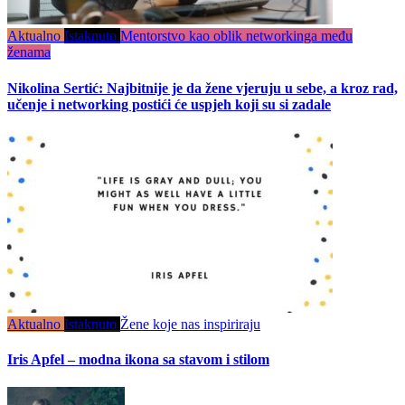
Aktualno
Istaknuto
Mentorstvo kao oblik networkinga među
ženama
Nikolina Sertić: Najbitnije je da žene vjeruju u sebe, a kroz rad,
učenje i networking postići će uspjeh koji su si zadale
Aktualno
Istaknuto
Žene koje nas inspiriraju
Iris Apfel – modna ikona sa stavom i stilom