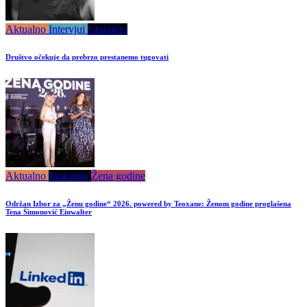
Aktualno
Intervjui
Istaknuto
Društvo očekuje da prebrzo prestanemo tugovati
Aktualno
Istaknuto
Žena godine
Održan Izbor za „Ženu godine“ 2026. powered by Teoxane: Ženom godine proglašena
Tena Šimonović Einwalter