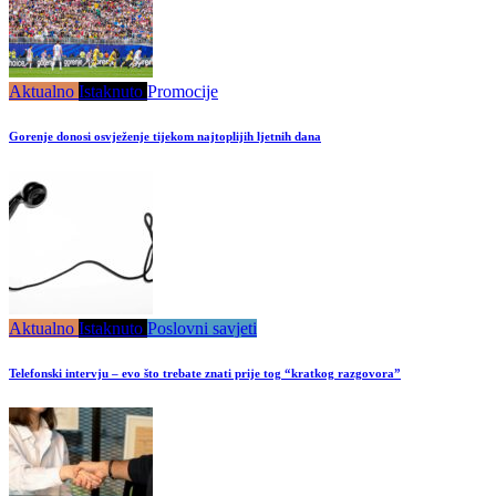
Aktualno
Istaknuto
Promocije
Gorenje donosi osvježenje tijekom najtoplijih ljetnih dana
Aktualno
Istaknuto
Poslovni savjeti
Telefonski intervju – evo što trebate znati prije tog “kratkog razgovora”