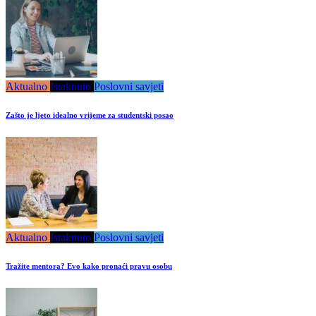
Aktualno
Istaknuto
Poslovni savjeti
Zašto je ljeto idealno vrijeme za studentski posao
Aktualno
Istaknuto
Poslovni savjeti
Tražite mentora? Evo kako pronaći pravu osobu