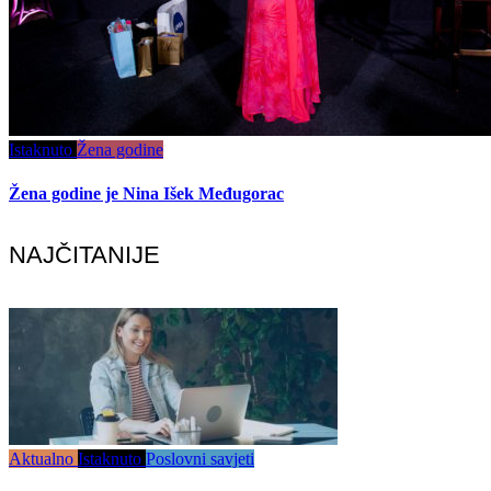
Istaknuto
Žena godine
Žena godine je Nina Išek Međugorac
NAJČITANIJE
Aktualno
Istaknuto
Poslovni savjeti