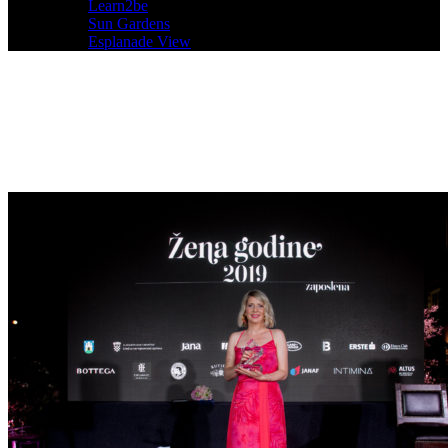
Learn2be
Sun Gardens
Esplanade View