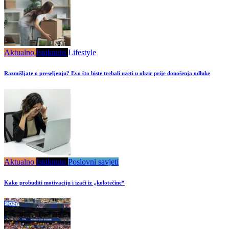
Aktualno
Istaknuto
Lifestyle
Razmišljate o preseljenju? Evo što biste trebali uzeti u obzir prije donošenja odluke
Aktualno
Istaknuto
Poslovni savjeti
Kako probuditi motivaciju i izaći iz „kolotečine“