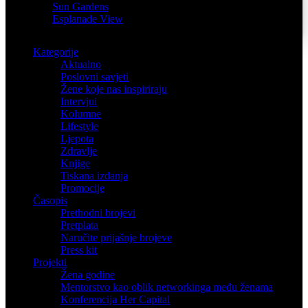
Sun Gardens
Esplanade View
Kategorije
Aktualno
Poslovni savjeti
Žene koje nas inspiriraju
Intervjui
Kolumne
Lifestyle
Ljepota
Zdravlje
Knjige
Tiskana izdanja
Promocije
Časopis
Prethodni brojevi
Pretplata
Naručite prijašnje brojeve
Press kit
Projekti
Žena godine
Mentorstvo kao oblik networkinga među ženama
Konferencija Her Capital