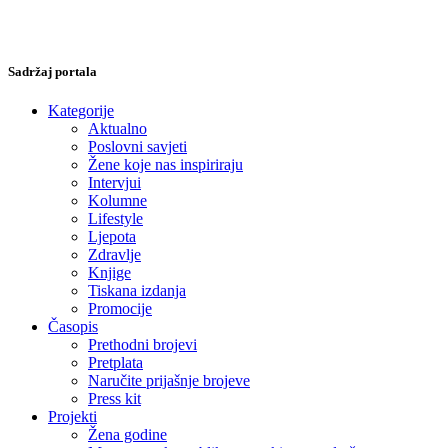
Sadržaj portala
Kategorije
Aktualno
Poslovni savjeti
Žene koje nas inspiriraju
Intervjui
Kolumne
Lifestyle
Ljepota
Zdravlje
Knjige
Tiskana izdanja
Promocije
Časopis
Prethodni brojevi
Pretplata
Naručite prijašnje brojeve
Press kit
Projekti
Žena godine