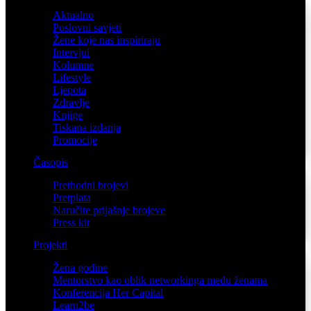
Aktualno
Poslovni savjeti
Žene koje nas inspiriraju
Intervjui
Kolumne
Lifestyle
Ljepota
Zdravlje
Knjige
Tiskana izdanja
Promocije
Časopis
Prethodni brojevi
Pretplata
Naručite prijašnje brojeve
Press kit
Projekti
Žena godine
Mentorstvo kao oblik networkinga među ženama
Konferencija Her Capital
Learn2be