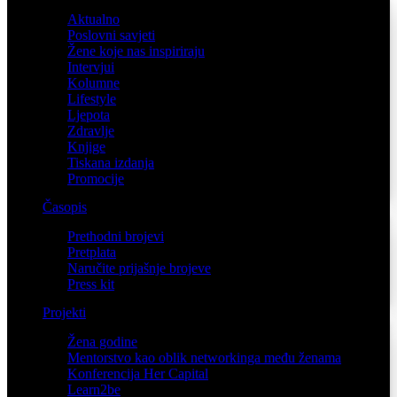
Aktualno
Poslovni savjeti
Žene koje nas inspiriraju
Intervjui
Kolumne
Lifestyle
Ljepota
Zdravlje
Knjige
Tiskana izdanja
Promocije
Časopis
Prethodni brojevi
Pretplata
Naručite prijašnje brojeve
Press kit
Projekti
Žena godine
Mentorstvo kao oblik networkinga među ženama
Konferencija Her Capital
Learn2be