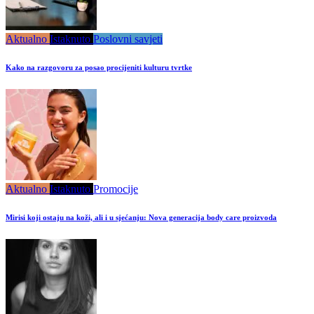
Aktualno
Istaknuto
Poslovni savjeti
Kako na razgovoru za posao procijeniti kulturu tvrtke
Aktualno
Istaknuto
Promocije
Mirisi koji ostaju na koži, ali i u sjećanju: Nova generacija body care proizvoda