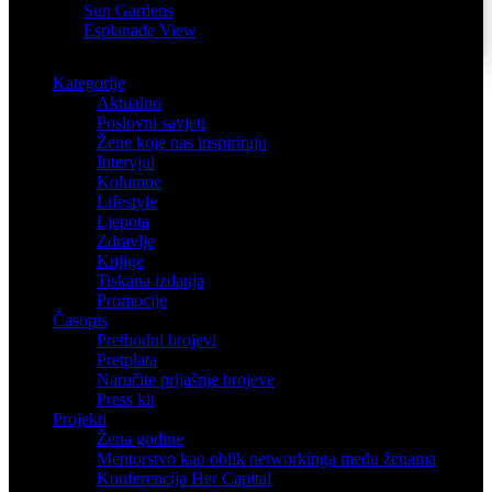
Sun Gardens
Esplanade View
Kategorije
Aktualno
Poslovni savjeti
Žene koje nas inspiriraju
Intervjui
Kolumne
Lifestyle
Ljepota
Zdravlje
Knjige
Tiskana izdanja
Promocije
Časopis
Prethodni brojevi
Pretplata
Naručite prijašnje brojeve
Press kit
Projekti
Žena godine
Mentorstvo kao oblik networkinga među ženama
Konferencija Her Capital