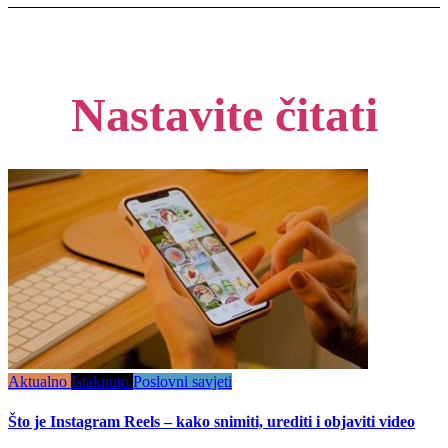
Nastavite čitati
Aktualno
Istaknuto
Poslovni savjeti
Što je Instagram Reels – kako snimiti, urediti i objaviti video