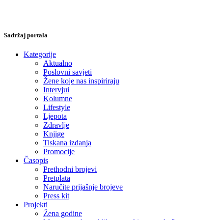
Sadržaj portala
Kategorije
Aktualno
Poslovni savjeti
Žene koje nas inspiriraju
Intervjui
Kolumne
Lifestyle
Ljepota
Zdravlje
Knjige
Tiskana izdanja
Promocije
Časopis
Prethodni brojevi
Pretplata
Naručite prijašnje brojeve
Press kit
Projekti
Žena godine