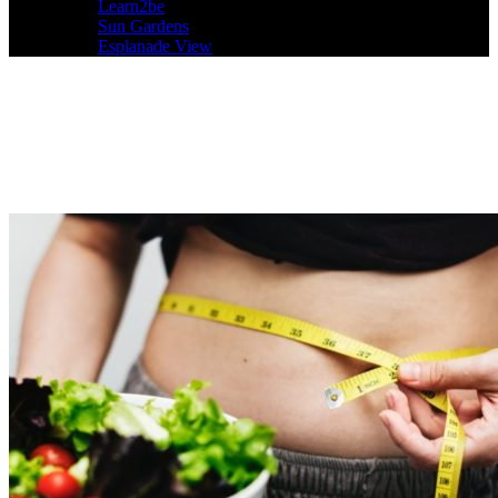
Learn2be
Sun Gardens
Esplanade View