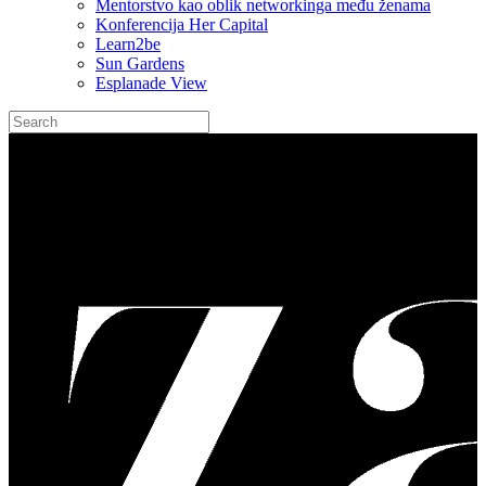
Mentorstvo kao oblik networkinga među ženama
Konferencija Her Capital
Learn2be
Sun Gardens
Esplanade View