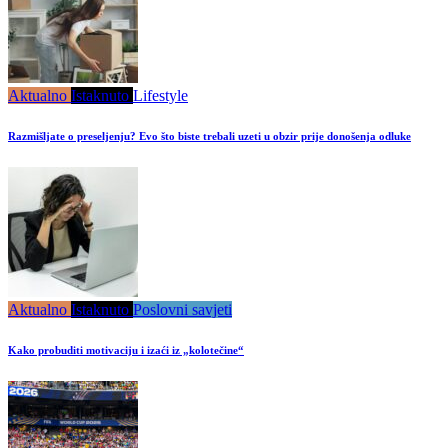
Aktualno
Istaknuto
Lifestyle
Razmišljate o preseljenju? Evo što biste trebali uzeti u obzir prije donošenja odluke
Aktualno
Istaknuto
Poslovni savjeti
Kako probuditi motivaciju i izaći iz „kolotečine“