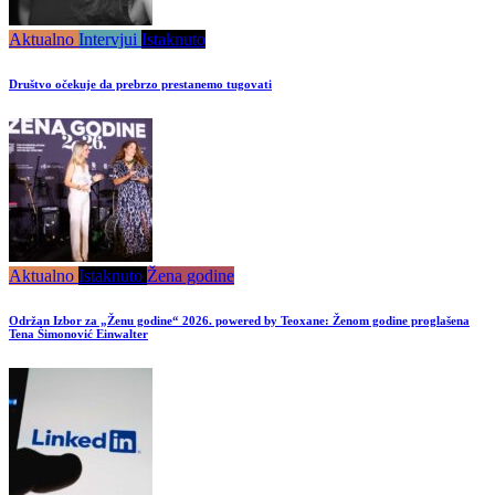
Aktualno
Intervjui
Istaknuto
Društvo očekuje da prebrzo prestanemo tugovati
Aktualno
Istaknuto
Žena godine
Održan Izbor za „Ženu godine“ 2026. powered by Teoxane: Ženom godine proglašena
Tena Šimonović Einwalter