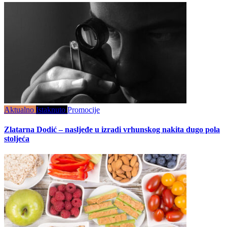
Aktualno
Istaknuto
Promocije
Zlatarna Dodić – nasljeđe u izradi vrhunskog nakita dugo pola
stoljeća