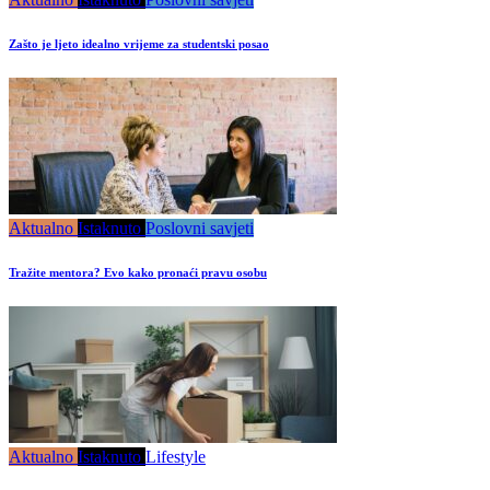
Zašto je ljeto idealno vrijeme za studentski posao
Aktualno
Istaknuto
Poslovni savjeti
Tražite mentora? Evo kako pronaći pravu osobu
Aktualno
Istaknuto
Lifestyle