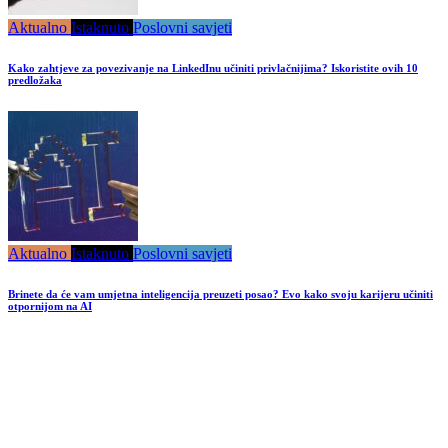
Aktualno
Istaknuto
Poslovni savjeti
Kako zahtjeve za povezivanje na LinkedInu učiniti privlačnijima? Iskoristite ovih 10
predložaka
Aktualno
Istaknuto
Poslovni savjeti
Brinete da će vam umjetna inteligencija preuzeti posao? Evo kako svoju karijeru učiniti
otpornijom na AI