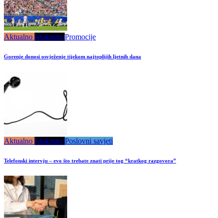
Aktualno
Istaknuto
Promocije
Gorenje donosi osvježenje tijekom najtoplijih ljetnih dana
Aktualno
Istaknuto
Poslovni savjeti
Telefonski intervju – evo što trebate znati prije tog “kratkog razgovora”