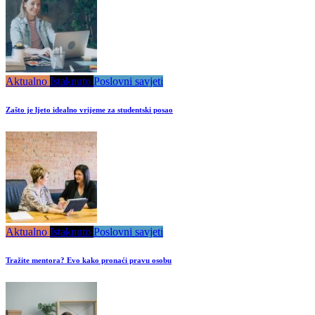
Aktualno
Istaknuto
Poslovni savjeti
Zašto je ljeto idealno vrijeme za studentski posao
Aktualno
Istaknuto
Poslovni savjeti
Tražite mentora? Evo kako pronaći pravu osobu