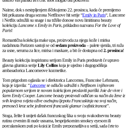
uskoro vaš pariški
tres chic look
mogao biti pokriven!
Naime, dok s nestrpljenjem iščekujemo 22. prosinca, kada će premijerno
biti prikazana druga sezona Netflixove hit serije “
Emily in Paris
“, Lancome
i Netflix udružili su snage i na tržište donose novu limitiranu beauty
kolekciju
Lancome x Emily in Paris
, prikladno nazvanu
For the Love of
Paris
!
Romantična kolekcija make upa, proizvoda za njegu kože i mirisa
nadahnuta Parizom sastoji se od
sedam proizvoda
– palete sjenila, tri ruža
za usne, seruma za lice, mirisa i maskare, a bit će dostupna od
2. prosinca
!
Beauty kolekciju inspiriranu serijom Emily in Paris predstavit će upravo
glavna glumica serije
Lily Collins
koja je ujedno i dugogodišnja
ambasadorica Lancomeove kozmetike.
Tom prigodom oglasila se i direktorica Lancomea, Francoise Lehmann,
koja je izjavila:
“
Lancome
se odlučio udružiti s Netflixom i njihovom
popularnom serijom te novom kolekcijom proslaviti pariški Joie de vivre i
šarm Emily Cooper. Lancome beauty proizvodi odličan su način da žene iz
svih krajeva svijeta ožive osebujnu ljepotu Francuskinja na svoj način,
prenoseći kroz sebe jedinstveni francuski glamur i sofisticiranost”.
Stoga, želite li unijeti dašak francuskog šika u svoju svakodnevnu beauty
rutinu crvenim ili nude usnama, besprijekornim smokey eyesom ili
porculanskom puti po kojoj je Emily prepoznatljiva u seriji, sada ćete to