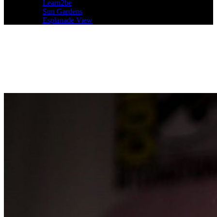
Learn2be
Sun Gardens
Esplanade View