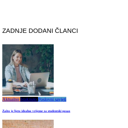
ZADNJE DODANI ČLANCI
Aktualno
Istaknuto
Poslovni savjeti
Zašto je ljeto idealno vrijeme za studentski posao