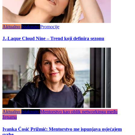
Aktualno
Istaknuto
Promocije
J.-Laque Cloud Nine – Trend koji definira sezonu
Aktualno
Istaknuto
Mentorstvo kao oblik networkinga među
ženama
Ivanka Ćosić Prižmić: Mentorstvo me ispunjava osjećajem
svrhe