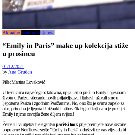
Aktualno
Istaknuto
Ljepota
“Emily in Paris” make up kolekcija stiže
u prosincu
01/12/2021
by
Ana Gruden
Piše: Martina Lovaković
U trenucima najvećeg lockdowna, upijali smo priču o Emily i njezinom
životu u Parizu, stjecanju novih prijateljstava i ljubavi, uživali smo u
ljepotama Pariza i zgodnim Parižanima. No, ono što je svima zapelo za
oko, prirodna je ljepota Parižanki i njihov šik izgled koji nam je prenijela
Emily i njime osvojila žene diljem svijeta!
Želite li i vi utjeloviti elegantan
pariški look
prije premijere nove sezone
popularne Netflixove serije “Emily in Paris”, oduševit će vas vijest da bi