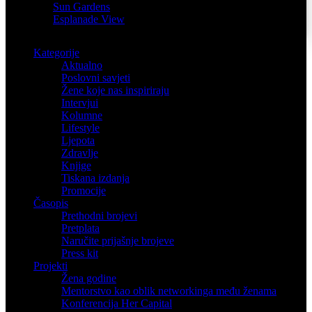
Sun Gardens
Esplanade View
Kategorije
Aktualno
Poslovni savjeti
Žene koje nas inspiriraju
Intervjui
Kolumne
Lifestyle
Ljepota
Zdravlje
Knjige
Tiskana izdanja
Promocije
Časopis
Prethodni brojevi
Pretplata
Naručite prijašnje brojeve
Press kit
Projekti
Žena godine
Mentorstvo kao oblik networkinga među ženama
Konferencija Her Capital