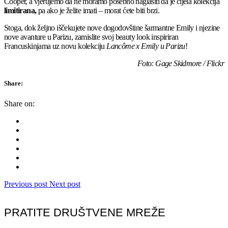
Cooper, a vjerujemo da ne moramo posebno naglasiti da je cijela kolekcija
limitirana,
pa ako je želite imati – morat ćete biti brzi.
Stoga, dok željno iščekujete nove dogodovštine šarmantne Emily i njezine
nove avanture u Parizu, zamislite svoj beauty look inspiriran
Francuskinjama uz novu kolekciju
Lancôme x Emily u Parizu
!
Foto: Gage Skidmore / Flickr
Share:
Share on:
Previous post
Next post
PRATITE DRUŠTVENE MREŽE