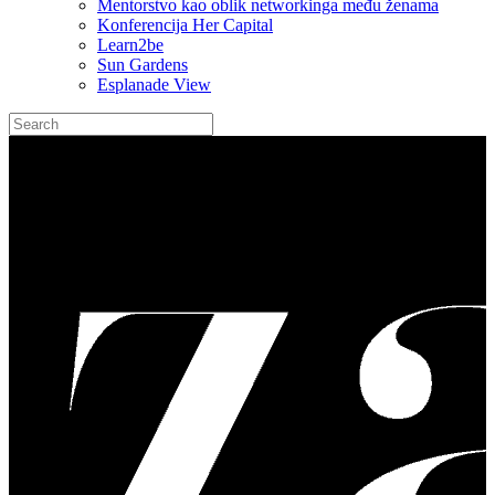
Mentorstvo kao oblik networkinga među ženama
Konferencija Her Capital
Learn2be
Sun Gardens
Esplanade View