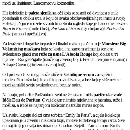
moći uz limitiranu Lancomeovu kozmetiku.
Hit kolekcije je
paleta sjenila za oči
koja se sastoji od dvanaest sjenila
poredanih u obliku srca, a koju će svaka obožavateljica htjeti imati u svojoj
kolekciji. Njime možete stvoriti tri različita izgleda koje je Lancome nazvao:
Born in France
(nude i bež),
Parisian at Heart
(igra bojama) i
Paris a La
Folie
(tamno i upečatljivo).
Za izražene i dugačke trepavice i finalni make up očiju tu je
Monsieur Big
Volumizing maskara
koja se koristi i na samom snimanju serije te
svilenkasto glatki mat
ruže za usne L’Absolu Rouge
koji dolazi u tri
nijanse – Rouge Pigalle (izraženoj crvenoj boji), French Tea (nude nijansi) i
Attrape Coeur (grimizno crvenoj boji).
Od proizvoda za njegu kože ističe se
Génifique serum
za svježu i
mladenačku kožu koji ima efekt posvjetljivanja, a bez kojeg više nećete
moći zamisliti svoju svakodnevnu beauty rutinu.
Na kraju, pobudite Parižanku u sebi uz ženstveni miris
parfemske vode
Idôle Eau de Parfum
. Ovaj elegantni miris mješavina je jasmina, ruže i
mošusa, a ističe se najtanjom bočicom na tržištu mirisa uopće.
Uz svaku kupnju dolazi crna torbica “Emily In Paris”, a cijela kolekcija
upakirana je u crvenu i ružičastu boju, motive Eiffelovog tornja i srca. Sve
do najsitnijeg detalja inspirirano je Gradom Svjetla i šarmantnom Emily