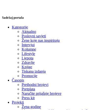
Sadržaj portala
Kategorije
Aktualno
Poslovni savjeti
Žene koje nas inspiriraju
Intervjui
Kolumne
Lifestyle
Ljepota
Zdravlje
Knjige
Tiskana izdanja
Promocije
Časopis
Prethodni brojevi
Pretplata
Naručite prijašnje brojeve
Press kit
Projekti
Žena godine