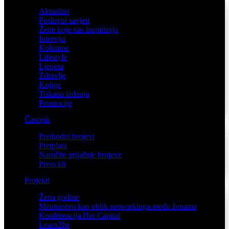
Aktualno
Poslovni savjeti
Žene koje nas inspiriraju
Intervjui
Kolumne
Lifestyle
Ljepota
Zdravlje
Knjige
Tiskana izdanja
Promocije
Časopis
Prethodni brojevi
Pretplata
Naručite prijašnje brojeve
Press kit
Projekti
Žena godine
Mentorstvo kao oblik networkinga među ženama
Konferencija Her Capital
Learn2be