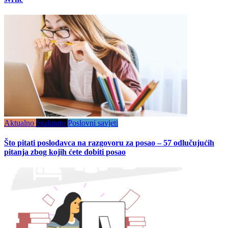
Aktualno
Istaknuto
Poslovni savjeti
Što pitati poslodavca na razgovoru za posao – 57 odlučujućih
pitanja zbog kojih ćete dobiti posao