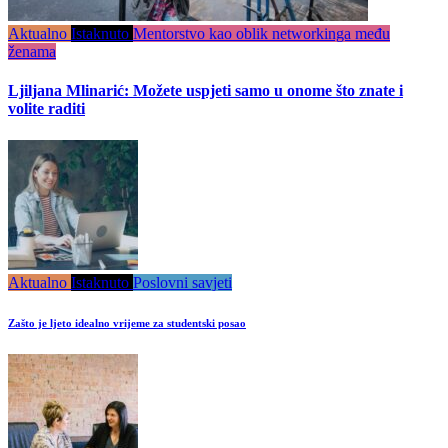
Aktualno
Istaknuto
Mentorstvo kao oblik networkinga među
ženama
Ljiljana Mlinarić: Možete uspjeti samo u onome što znate i
volite raditi
Aktualno
Istaknuto
Poslovni savjeti
Zašto je ljeto idealno vrijeme za studentski posao