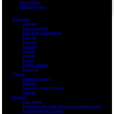
Sun Gardens
Esplanade View
Kategorije
Aktualno
Poslovni savjeti
Žene koje nas inspiriraju
Intervjui
Kolumne
Lifestyle
Ljepota
Zdravlje
Knjige
Tiskana izdanja
Promocije
Časopis
Prethodni brojevi
Pretplata
Naručite prijašnje brojeve
Press kit
Projekti
Žena godine
Mentorstvo kao oblik networkinga među ženama
Konferencija Her Capital