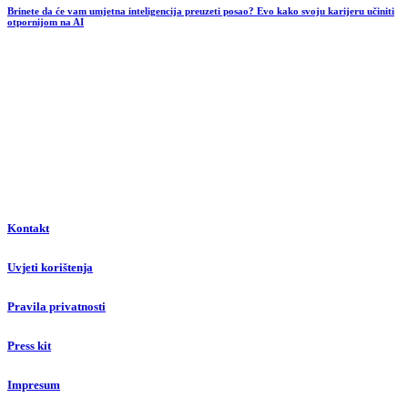
Brinete da će vam umjetna inteligencija preuzeti posao? Evo kako svoju karijeru učiniti
otpornijom na AI
Kontakt
Uvjeti korištenja
Pravila privatnosti
Press kit
Impresum