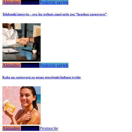
Aktualno
Istaknuto
Poslovni savjeti
Telefonski intervju – evo što trebate znati prije tog “kratkog razgovora”
Aktualno
Istaknuto
Poslovni savjeti
Kako na razgovoru za posao procijeniti kulturu tvrtke
Aktualno
Istaknuto
Promocije