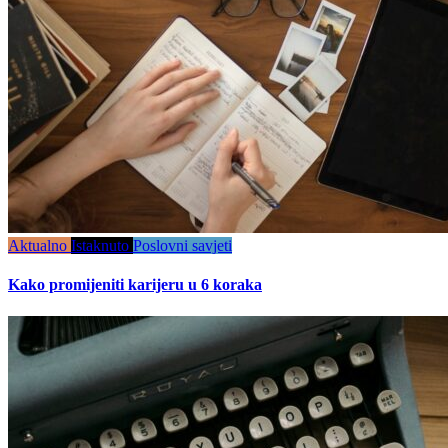
Aktualno
Istaknuto
Poslovni savjeti
Kako promijeniti karijeru u 6 koraka