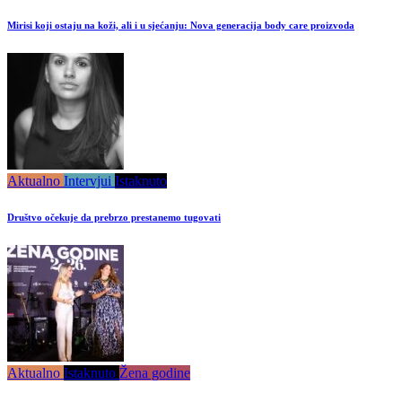
Mirisi koji ostaju na koži, ali i u sjećanju: Nova generacija body care proizvoda
Aktualno
Intervjui
Istaknuto
Društvo očekuje da prebrzo prestanemo tugovati
Aktualno
Istaknuto
Žena godine