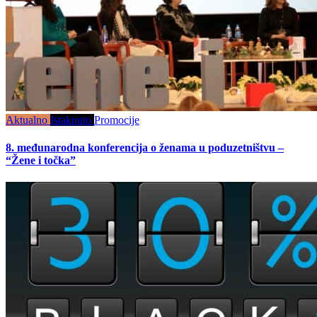
Aktualno
Istaknuto
Promocije
8. međunarodna konferencija o ženama u poduzetništvu –
“Žene i točka”