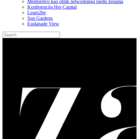
Mentorstvo kao oblik networkinga među ženama
Konferencija Her Capital
Learn2be
Sun Gardens
Esplanade View