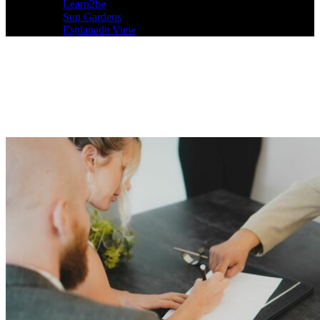
Learn2be
Sun Gardens
Esplanade View