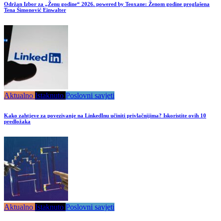
Održan Izbor za „Ženu godine“ 2026. powered by Teoxane: Ženom godine proglašena
Tena Šimonović Einwalter
Aktualno
Istaknuto
Poslovni savjeti
Kako zahtjeve za povezivanje na LinkedInu učiniti privlačnijima? Iskoristite ovih 10
predložaka
Aktualno
Istaknuto
Poslovni savjeti