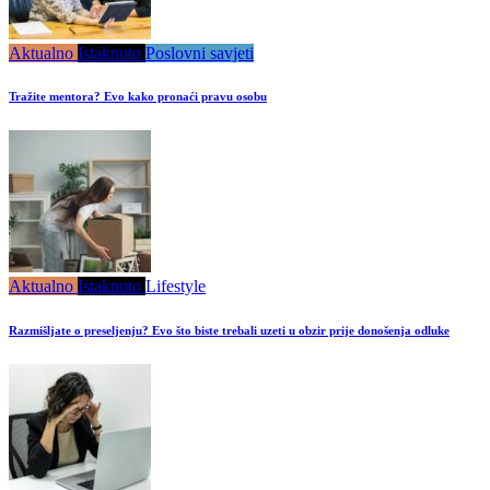
Aktualno
Istaknuto
Poslovni savjeti
Tražite mentora? Evo kako pronaći pravu osobu
Aktualno
Istaknuto
Lifestyle
Razmišljate o preseljenju? Evo što biste trebali uzeti u obzir prije donošenja odluke