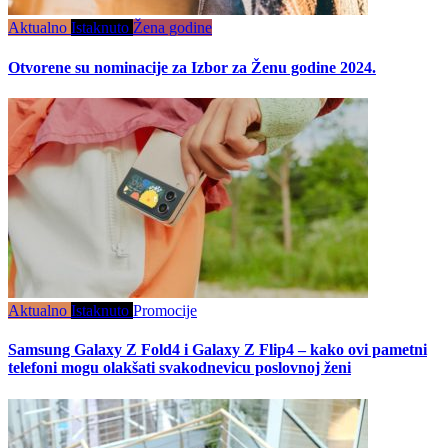
Aktualno
Istaknuto
Žena godine
Otvorene su nominacije za Izbor za Ženu godine 2024.
Aktualno
Istaknuto
Promocije
Samsung Galaxy Z Fold4 i Galaxy Z Flip4 – kako ovi pametni
telefoni mogu olakšati svakodnevicu poslovnoj ženi