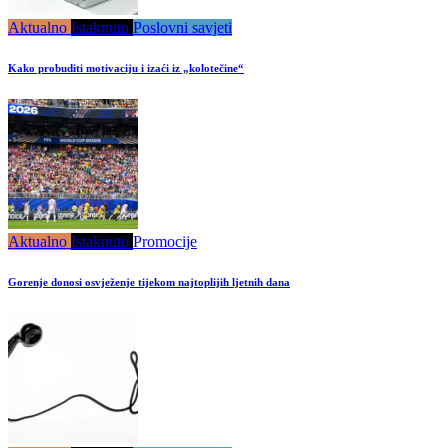
Aktualno
Istaknuto
Poslovni savjeti
Kako probuditi motivaciju i izaći iz „kolotečine“
Aktualno
Istaknuto
Promocije
Gorenje donosi osvježenje tijekom najtoplijih ljetnih dana