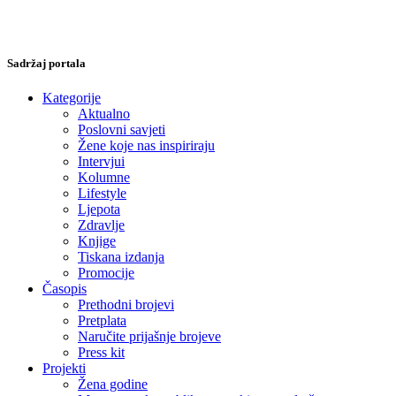
Sadržaj portala
Kategorije
Aktualno
Poslovni savjeti
Žene koje nas inspiriraju
Intervjui
Kolumne
Lifestyle
Ljepota
Zdravlje
Knjige
Tiskana izdanja
Promocije
Časopis
Prethodni brojevi
Pretplata
Naručite prijašnje brojeve
Press kit
Projekti
Žena godine