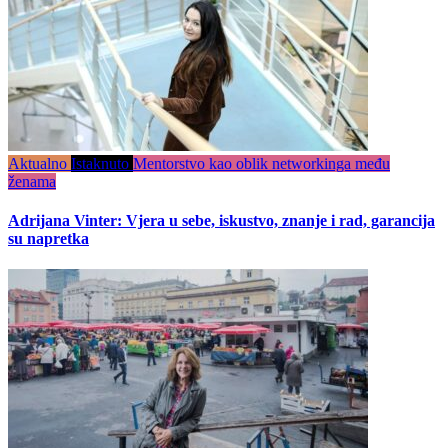
Aktualno
Istaknuto
Mentorstvo kao oblik networkinga među
ženama
Adrijana Vinter: Vjera u sebe, iskustvo, znanje i rad, garancija
su napretka