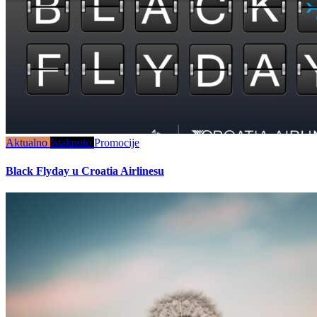
Aktualno
Istaknuto
Promocije
Black Flyday u Croatia Airlinesu