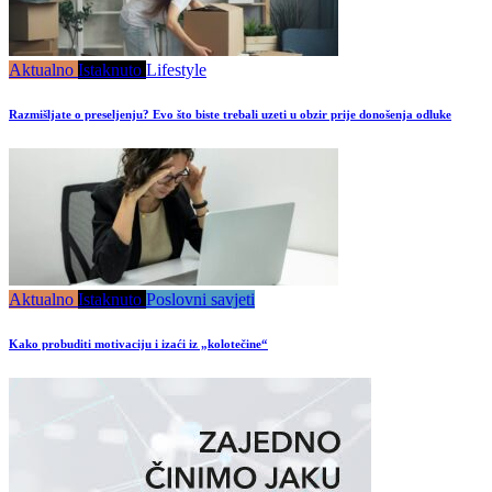
Aktualno
Istaknuto
Lifestyle
Razmišljate o preseljenju? Evo što biste trebali uzeti u obzir prije donošenja odluke
Aktualno
Istaknuto
Poslovni savjeti
Kako probuditi motivaciju i izaći iz „kolotečine“