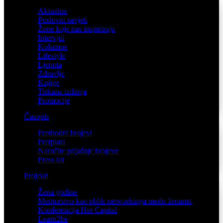
Aktualno
Poslovni savjeti
Žene koje nas inspiriraju
Intervjui
Kolumne
Lifestyle
Ljepota
Zdravlje
Knjige
Tiskana izdanja
Promocije
Časopis
Prethodni brojevi
Pretplata
Naručite prijašnje brojeve
Press kit
Projekti
Žena godine
Mentorstvo kao oblik networkinga među ženama
Konferencija Her Capital
Learn2be