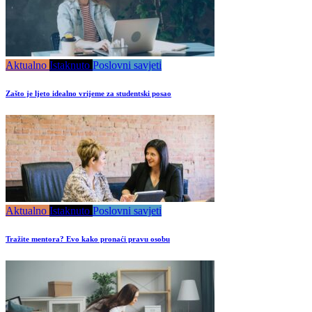
Aktualno
Istaknuto
Poslovni savjeti
Zašto je ljeto idealno vrijeme za studentski posao
Aktualno
Istaknuto
Poslovni savjeti
Tražite mentora? Evo kako pronaći pravu osobu