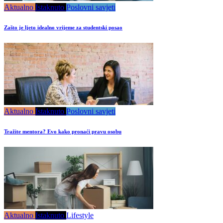
Aktualno
Istaknuto
Poslovni savjeti
Zašto je ljeto idealno vrijeme za studentski posao
Aktualno
Istaknuto
Poslovni savjeti
Tražite mentora? Evo kako pronaći pravu osobu
Aktualno
Istaknuto
Lifestyle