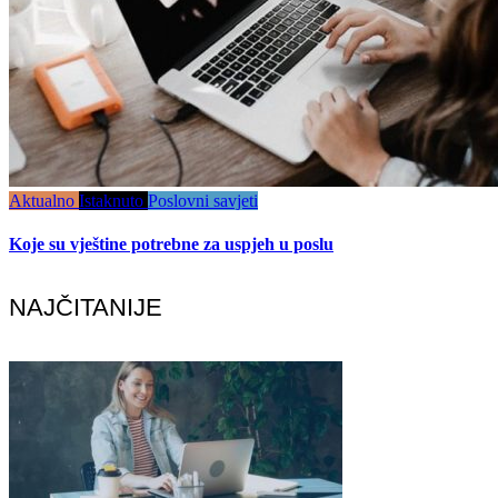
Aktualno
Istaknuto
Poslovni savjeti
Koje su vještine potrebne za uspjeh u poslu
NAJČITANIJE