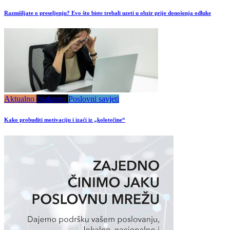
Razmišljate o preseljenju? Evo što biste trebali uzeti u obzir prije donošenja odluke
Aktualno
Istaknuto
Poslovni savjeti
Kako probuditi motivaciju i izaći iz „kolotečine“