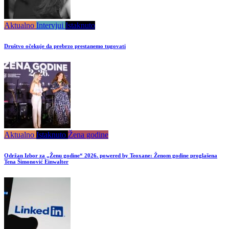
Aktualno
Intervjui
Istaknuto
Društvo očekuje da prebrzo prestanemo tugovati
Aktualno
Istaknuto
Žena godine
Održan Izbor za „Ženu godine“ 2026. powered by Teoxane: Ženom godine proglašena
Tena Šimonović Einwalter