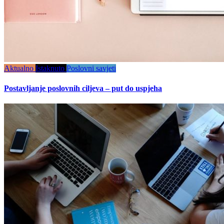
Aktualno
Istaknuto
Poslovni savjeti
Postavljanje poslovnih ciljeva – put do uspjeha