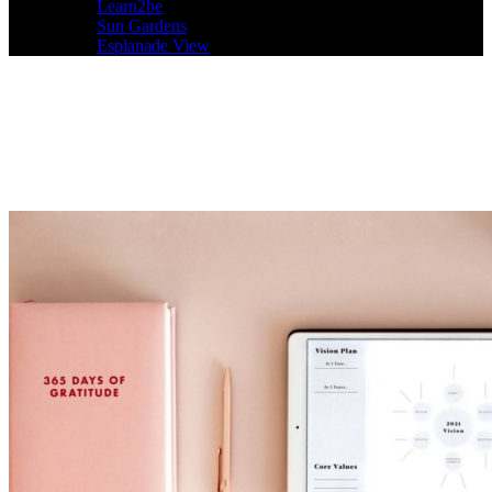
Learn2be
Sun Gardens
Esplanade View