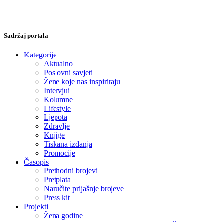
Sadržaj portala
Kategorije
Aktualno
Poslovni savjeti
Žene koje nas inspiriraju
Intervjui
Kolumne
Lifestyle
Ljepota
Zdravlje
Knjige
Tiskana izdanja
Promocije
Časopis
Prethodni brojevi
Pretplata
Naručite prijašnje brojeve
Press kit
Projekti
Žena godine