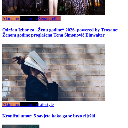
Aktualno
Istaknuto
Žena godine
Održan Izbor za „Ženu godine“ 2026. powered by Teoxane:
Ženom godine proglašena Tena Šimonović Einwalter
Aktualno
Istaknuto
Lifestyle
Kronični umor: 5 savjeta kako ga se brzo riješiti