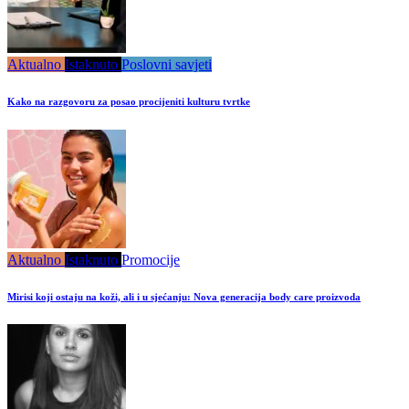
Aktualno
Istaknuto
Poslovni savjeti
Kako na razgovoru za posao procijeniti kulturu tvrtke
Aktualno
Istaknuto
Promocije
Mirisi koji ostaju na koži, ali i u sjećanju: Nova generacija body care proizvoda