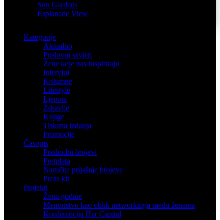
Sun Gardens
Esplanade View
Kategorije
Aktualno
Poslovni savjeti
Žene koje nas inspiriraju
Intervjui
Kolumne
Lifestyle
Ljepota
Zdravlje
Knjige
Tiskana izdanja
Promocije
Časopis
Prethodni brojevi
Pretplata
Naručite prijašnje brojeve
Press kit
Projekti
Žena godine
Mentorstvo kao oblik networkinga među ženama
Konferencija Her Capital