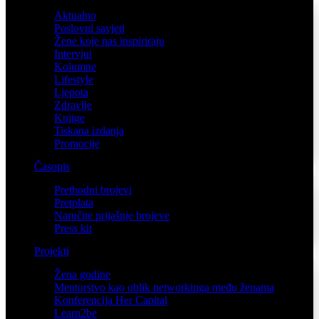
Aktualno
Poslovni savjeti
Žene koje nas inspiriraju
Intervjui
Kolumne
Lifestyle
Ljepota
Zdravlje
Knjige
Tiskana izdanja
Promocije
Časopis
Prethodni brojevi
Pretplata
Naručite prijašnje brojeve
Press kit
Projekti
Žena godine
Mentorstvo kao oblik networkinga među ženama
Konferencija Her Capital
Learn2be