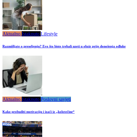
Aktualno
Istaknuto
Lifestyle
Razmišljate o preseljenju? Evo što biste trebali uzeti u obzir prije donošenja odluke
Aktualno
Istaknuto
Poslovni savjeti
Kako probuditi motivaciju i izaći iz „kolotečine“