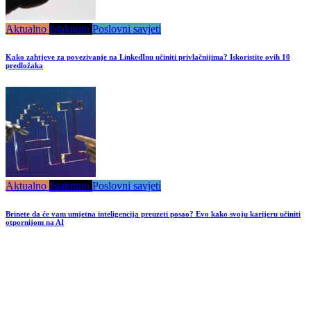
Aktualno
Istaknuto
Poslovni savjeti
Kako zahtjeve za povezivanje na LinkedInu učiniti privlačnijima? Iskoristite ovih 10
predložaka
Aktualno
Istaknuto
Poslovni savjeti
Brinete da će vam umjetna inteligencija preuzeti posao? Evo kako svoju karijeru učiniti
otpornijom na AI