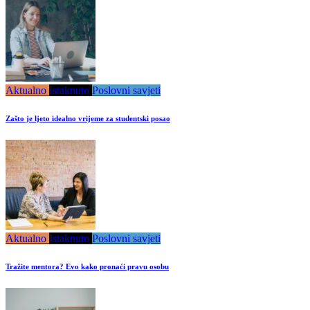
Aktualno
Istaknuto
Poslovni savjeti
Zašto je ljeto idealno vrijeme za studentski posao
Aktualno
Istaknuto
Poslovni savjeti
Tražite mentora? Evo kako pronaći pravu osobu