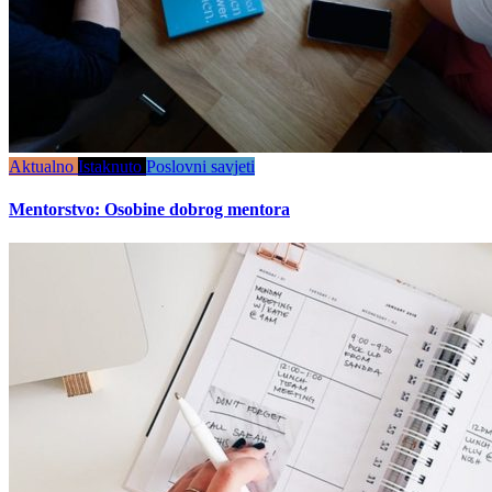
Aktualno
Istaknuto
Poslovni savjeti
Mentorstvo: Osobine dobrog mentora