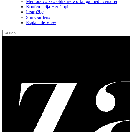
Mentorstvo kao oblik networkinga među ženama
Konferencija Her Capital
Learn2be
Sun Gardens
Esplanade View