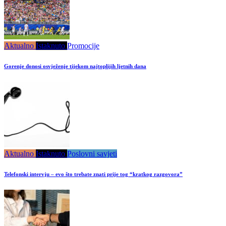
Aktualno
Istaknuto
Promocije
Gorenje donosi osvježenje tijekom najtoplijih ljetnih dana
Aktualno
Istaknuto
Poslovni savjeti
Telefonski intervju – evo što trebate znati prije tog “kratkog razgovora”