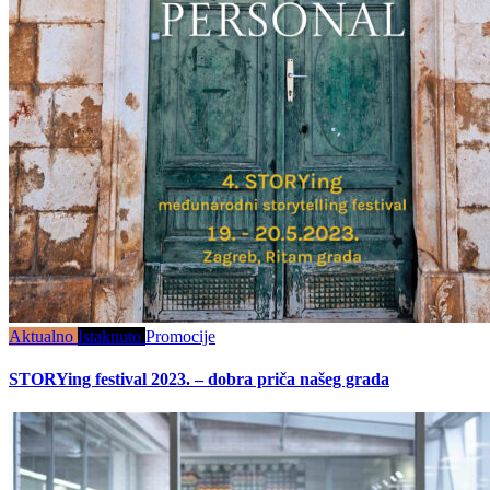
Aktualno
Istaknuto
Promocije
STORYing festival 2023. – dobra priča našeg grada