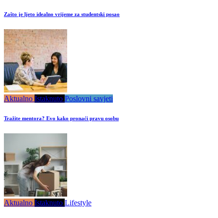
Zašto je ljeto idealno vrijeme za studentski posao
Aktualno
Istaknuto
Poslovni savjeti
Tražite mentora? Evo kako pronaći pravu osobu
Aktualno
Istaknuto
Lifestyle