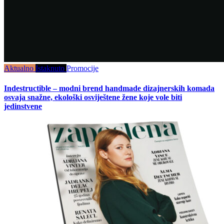
Aktualno
Istaknuto
Promocije
Indestructible – modni brend handmade dizajnerskih komada
osvaja snažne, ekološki osviještene žene koje vole biti
jedinstvene