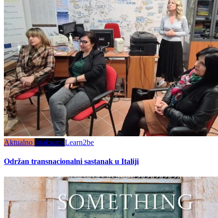
Aktualno
Istaknuto
Learn2be
Održan transnacionalni sastanak u Italiji