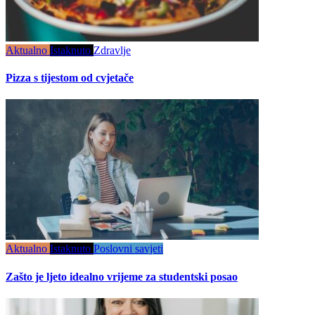
Aktualno
Istaknuto
Zdravlje
Pizza s tijestom od cvjetače
Aktualno
Istaknuto
Poslovni savjeti
Zašto je ljeto idealno vrijeme za studentski posao