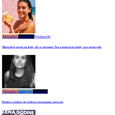
Aktualno
Istaknuto
Promocije
Mirisi koji ostaju na koži, ali i u sjećanju: Nova generacija body care proizvoda
Aktualno
Intervjui
Istaknuto
Društvo očekuje da prebrzo prestanemo tugovati