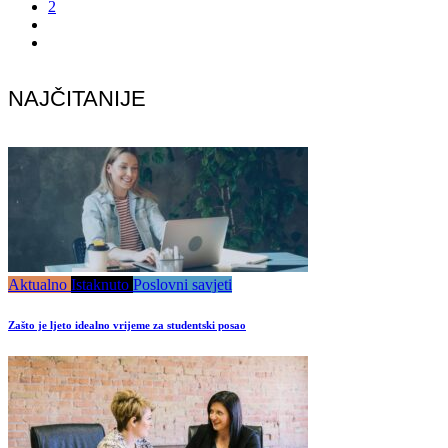
2
NAJČITANIJE
Aktualno
Istaknuto
Poslovni savjeti
Zašto je ljeto idealno vrijeme za studentski posao