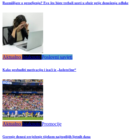
Razmišljate o preseljenju? Evo što biste trebali uzeti u obzir prije donošenja odluke
Aktualno
Istaknuto
Poslovni savjeti
Kako probuditi motivaciju i izaći iz „kolotečine“
Aktualno
Istaknuto
Promocije
Gorenje donosi osvježenje tijekom najtoplijih ljetnih dana