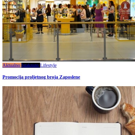
Aktualno
Istaknuto
Lifestyle
Promocija proljetnog broja Zaposlene