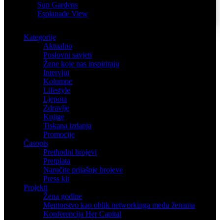
Sun Gardens
Esplanade View
Kategorije
Aktualno
Poslovni savjeti
Žene koje nas inspiriraju
Intervjui
Kolumne
Lifestyle
Ljepota
Zdravlje
Knjige
Tiskana izdanja
Promocije
Časopis
Prethodni brojevi
Pretplata
Naručite prijašnje brojeve
Press kit
Projekti
Žena godine
Mentorstvo kao oblik networkinga među ženama
Konferencija Her Capital