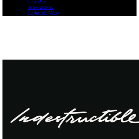
Learn2be
Sun Gardens
Esplanade View