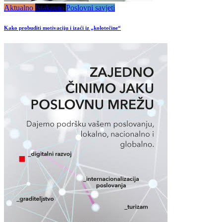
Aktualno
Istaknuto
Poslovni savjeti
Kako probuditi motivaciju i izaći iz „kolotečine“