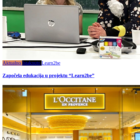
Aktualno
Istaknuto
Learn2be
Započela edukacija u projektu “Learn2be”