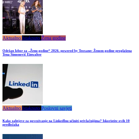
Aktualno
Istaknuto
Žena godine
Održan Izbor za „Ženu godine“ 2026. powered by Teoxane: Ženom godine proglašena
Tena Šimonović Einwalter
Aktualno
Istaknuto
Poslovni savjeti
Kako zahtjeve za povezivanje na LinkedInu učiniti privlačnijima? Iskoristite ovih 10
predložaka