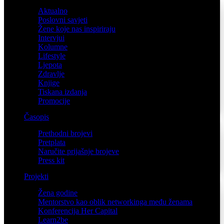
Aktualno
Poslovni savjeti
Žene koje nas inspiriraju
Intervjui
Kolumne
Lifestyle
Ljepota
Zdravlje
Knjige
Tiskana izdanja
Promocije
Časopis
Prethodni brojevi
Pretplata
Naručite prijašnje brojeve
Press kit
Projekti
Žena godine
Mentorstvo kao oblik networkinga među ženama
Konferencija Her Capital
Learn2be