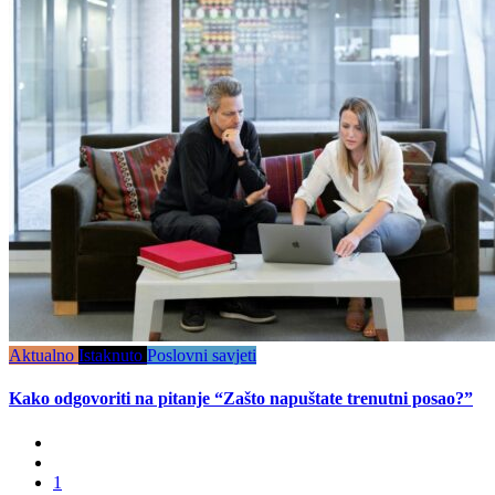
Aktualno
Istaknuto
Poslovni savjeti
Kako odgovoriti na pitanje “Zašto napuštate trenutni posao?”
1