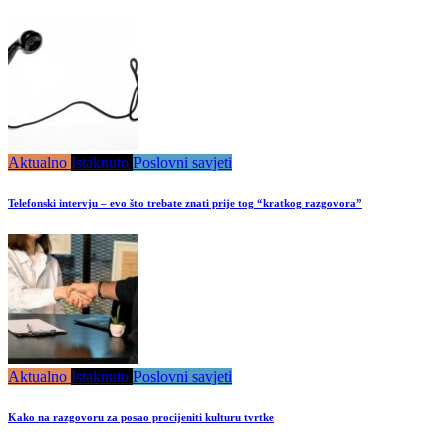
Aktualno
Istaknuto
Poslovni savjeti
Telefonski intervju – evo što trebate znati prije tog “kratkog razgovora”
Aktualno
Istaknuto
Poslovni savjeti
Kako na razgovoru za posao procijeniti kulturu tvrtke