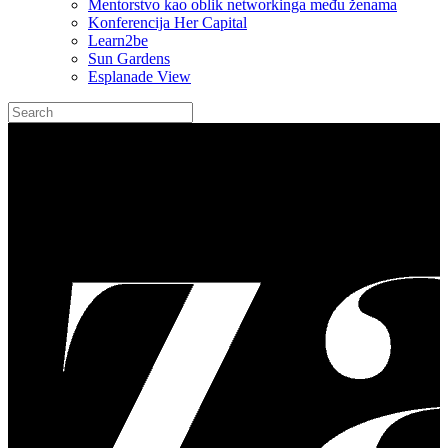
Mentorstvo kao oblik networkinga među ženama
Konferencija Her Capital
Learn2be
Sun Gardens
Esplanade View