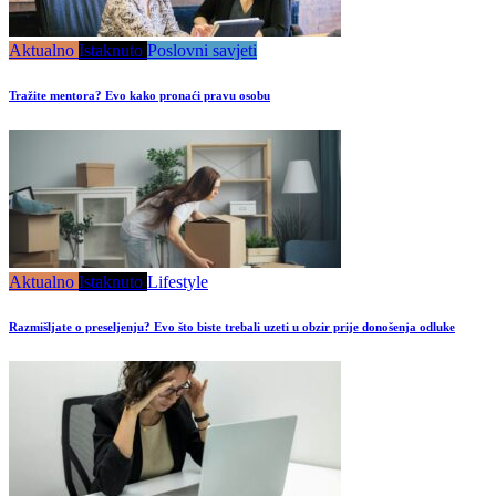
Aktualno
Istaknuto
Poslovni savjeti
Tražite mentora? Evo kako pronaći pravu osobu
Aktualno
Istaknuto
Lifestyle
Razmišljate o preseljenju? Evo što biste trebali uzeti u obzir prije donošenja odluke