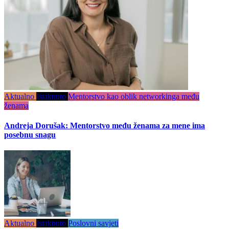
Aktualno
Istaknuto
Mentorstvo kao oblik networkinga među
ženama
Andreja Dorušak: Mentorstvo među ženama za mene ima
posebnu snagu
Aktualno
Istaknuto
Poslovni savjeti