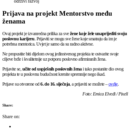
održivi razvoj
Prijava na projekt Mentorstvo među
ženama
Ovaj projekt je izvanredna prilika za sve
žene koje žele unaprijediti svoju
poslovnu karijeru
. Prijaviti se mogu sve žene koje smatraju da im je
potrebna mentorica. Uvjet je samo da su radno aktivne.
Ne propustite biti dijelom ovog jedinstvenog projekta te ostvarite svoje
ciljeve brže i kvalitetnije uz potporu poslovno afirmiranih žena.
Prijavite se,
učite od uspješnih poslovnih žena
i tako postanite dio ovog
projekta te u poslovnu budućnost krenite spremnije nego ikad.
Prijave su otvorene od
6. do 16. siječnja
, a prijaviti se možete –
ovdje
.
Foto: Emica Elveđi / Pixell
Share:
Share on: