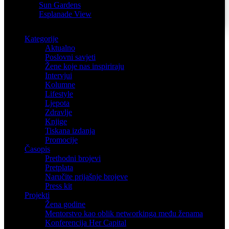
Sun Gardens
Esplanade View
Kategorije
Aktualno
Poslovni savjeti
Žene koje nas inspiriraju
Intervjui
Kolumne
Lifestyle
Ljepota
Zdravlje
Knjige
Tiskana izdanja
Promocije
Časopis
Prethodni brojevi
Pretplata
Naručite prijašnje brojeve
Press kit
Projekti
Žena godine
Mentorstvo kao oblik networkinga među ženama
Konferencija Her Capital