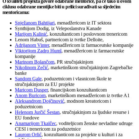
O kvaliteti projekta govore odabrane mentorice, pa će tako u ovom
ciklusu odabrane mentijke biti u prilici surađivati sa sljedećim
mentoricama:
Snježanom Bahtijari
, menadžericom iz IT sektora
Synthijom Dodig, iz Veleposlanstva Kanade
Marijom Kalinić
, konzultanticom i poslovnom trenericom
Lenom Habuš, partnericom iz tvrtke Delloite,
Adrijanom Vinter
, menadžericom iz farmaceutske kompanije
Viktorijom Zadro Huml
, menadžericom iz farmaceutske
kompanije
Marinom Bolančom
, PR stručnjakinjom
Nikolinom Zečić
, marketinškom stručnjakinjom Zagrebačke
banke
Sandom Gale
, poduzetnicom i vlasnicom škole te
stručnjakinjom za EU projekte
Maricom Dusper
, financijskom konzultanticom
Anom Buricom
, marketinškom menadžericom iz tvrtke A1
Aleksandrom Dojčinović
, modnom kreatoricom i
poduzetnicom
Helenom Jurčić Šestan
, stručnjakinjom za ljudske resurse i
EU fondove
Anamarijom Tkalčec
, voditeljicom ženske nevladine udruge
CESI i trenericom za poduzetnice
Laurom Orlić
, konzultanticom za projekte u kulturi i za