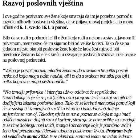
Razvoj poslovnih vještina
I ove godine pozivamo sve žene koje smatraju da im je potrebna pomoć u
razvoju njihovih poslovnih vještina, da se prijave u ovaj projekt, a to mogu
učiniti od
6. 1. sve do 16.1. u ponoć.
Bilo da se radi o poduzetnici ili o ženi koja radi u nekom sustavu, javnom ili
privatnom, mentorstvo će im sigurno biti od velike koristi. Tako će se na
jednom mjestu okupiti poslovne žene koje će kroz šest mjeseci biti
mentorice ženama koje tek kreću u osvajanje poslovnih izazova ili se nalaze
na poslovnoj prekretnici.
“Važno je poslati poruku mladim ženama da u svakom trenutku postoji
netko od koga mogu nešto naučiti, ali i to da u svakom trenutku postoji i
netko koga one mogu nešto naučiti.”
“Na temelju prijavnica i intervjua uživo, odabrat će se prikladne
kandidatkinje koje će se priključiti u ovaj program te će svakoj od njih biti
dodijeljena iskusna poslovna žena. Tako će se kreirati mentorski parovi koji
će se sastajati i izmjenjivati različita iskustva i tako dobivati daljnje
smjernice za razvoj. Također, stječu se nova poznanstva koja mogu imati
odličan utisak na daljnji razvoj karijere, stvaraju se nove prilike za suradnju
te se time dobivaju novi uvidi, znanja i ohrabrenje koje je potrebno većini
žena kod preuzimanja liderskih uloga u poslovnom životu.
Program traje
od veljače do lipnja 2022
. te se planiraju sastanci jedan na jedan jednom