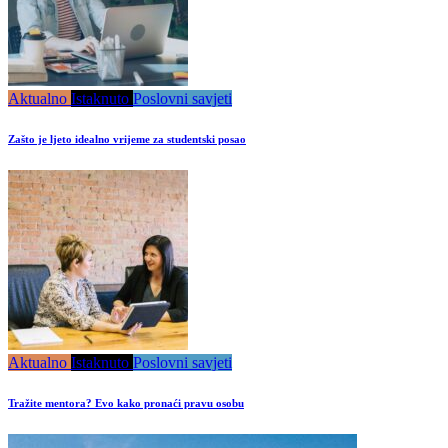
Aktualno
Istaknuto
Poslovni savjeti
Zašto je ljeto idealno vrijeme za studentski posao
Aktualno
Istaknuto
Poslovni savjeti
Tražite mentora? Evo kako pronaći pravu osobu