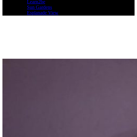
Learn2be
Sun Gardens
Esplanade View