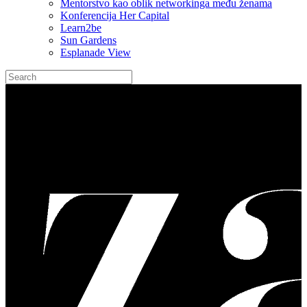
Mentorstvo kao oblik networkinga među ženama
Konferencija Her Capital
Learn2be
Sun Gardens
Esplanade View