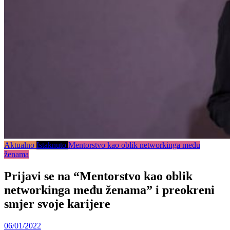
Aktualno
Istaknuto
Mentorstvo kao oblik networkinga među
ženama
Prijavi se na “Mentorstvo kao oblik
networkinga među ženama” i preokreni
smjer svoje karijere
06/01/2022