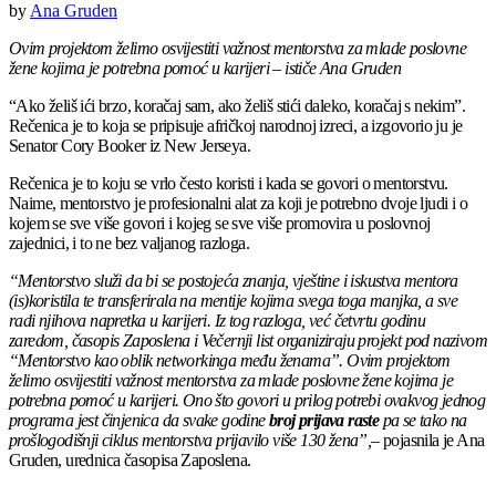
by
Ana Gruden
Ovim projektom želimo osvijestiti važnost mentorstva za mlade poslovne
žene kojima je potrebna pomoć u karijeri – ističe Ana Gruden
“Ako želiš ići brzo, koračaj sam, ako želiš stići daleko, koračaj s nekim”.
Rečenica je to koja se pripisuje afričkoj narodnoj izreci, a izgovorio ju je
Senator Cory Booker iz New Jerseya.
Rečenica je to koju se vrlo često koristi i kada se govori o mentorstvu.
Naime, mentorstvo je profesionalni alat za koji je potrebno dvoje ljudi i o
kojem se sve više govori i kojeg se sve više promovira u poslovnoj
zajednici, i to ne bez valjanog razloga.
“Mentorstvo služi da bi se postojeća znanja, vještine i iskustva mentora
(is)koristila te transferirala na mentije kojima svega toga manjka, a sve
radi njihova napretka u karijeri. Iz tog razloga, već četvrtu godinu
zaredom, časopis Zaposlena i Večernji list organiziraju projekt pod nazivom
“Mentorstvo kao oblik networkinga među ženama”. Ovim projektom
želimo osvijestiti važnost mentorstva za mlade poslovne žene kojima je
potrebna pomoć u karijeri. Ono što govori u prilog potrebi ovakvog jednog
programa jest činjenica da svake godine
broj prijava raste
pa se tako na
prošlogodišnji ciklus mentorstva prijavilo više 130 žena”,
– pojasnila je Ana
Gruden, urednica časopisa Zaposlena.