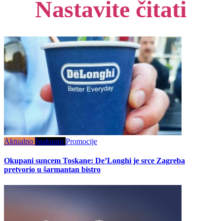
Nastavite čitati
Aktualno
Istaknuto
Promocije
Okupani suncem Toskane: De’Longhi je srce Zagreba
pretvorio u šarmantan bistro