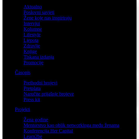
Aktualno
Poslovni savjeti
Žene koje nas inspiriraju
Intervjui
Kolumne
Lifestyle
Ljepota
Zdravlje
Knjige
Tiskana izdanja
Promocije
Časopis
Prethodni brojevi
Pretplata
Naručite prijašnje brojeve
Press kit
Projekti
Žena godine
Mentorstvo kao oblik networkinga među ženama
Konferencija Her Capital
Learn2be