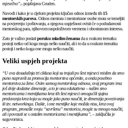
mjesečno”
,- pojašnjava Gruden.
Navodi i kako je u cijelom projektu ključan odnos između tih
15
mentorskih parova
. Odnos mentora i mentorirane osobe mora se temeljiti
na povjerenju i poštovanju, a njegova uspješnost ovisit će o podudarnosti
mentorskog para, njihovom raspoloživom vremenu i obostranom interesu.
Zato je važno poslati
poruku mladim ženama
da u svakom trenutku
postoji netko od koga mogu nešto naučiti, ali i to da u svakom trenutku
postoji i netko koga one mogu nešto naučiti.
Veliki uspjeh projekta
“U ova dosadašnja tri ciklusa koji su trajali po šest mjeseci mislim da smo
puno napravili za promociju mentorstva općenito, a onda posebno
mentorstva za žene. Osim samog mentorskog odnosa, ovaj program ima
još dvije dodatne dimenzije, a to je ona edukativna – našim smo
mentoricama i mentijkama kroz tih šest mjeseci omogućili sjajna
predavanja kroz koja su mogle jako puno naučiti, te dimenzija povezivanja
ili tzv. networkinga. Dakle, i one mentijke koje možda nisu, kroz ovaj
program, pronašle svoju “savršenu” mentoricu, mogle su mnogo naučiti,
ali i povezati se s ostalim mentoricama i mentijkama”
, – zaključila je
sugovornica.