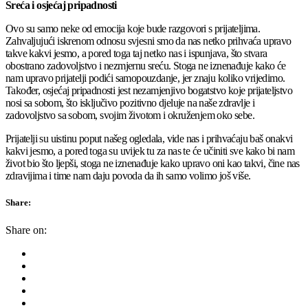
Sreća i osjećaj pripadnosti
Ovo su samo neke od emocija koje bude razgovori s prijateljima.
Zahvaljujući iskrenom odnosu svjesni smo da nas netko prihvaća upravo
takve kakvi jesmo, a pored toga taj netko nas i ispunjava, što stvara
obostrano zadovoljstvo i nezmjernu sreću. Stoga ne iznenađuje kako će
nam upravo prijatelji podići samopouzdanje, jer znaju koliko vrijedimo.
Također, osjećaj pripadnosti jest nezamjenjivo bogatstvo koje prijateljstvo
nosi sa sobom, što isključivo pozitivno djeluje na naše zdravlje i
zadovoljstvo sa sobom, svojim životom i okruženjem oko sebe.
Prijatelji su uistinu poput našeg ogledala, vide nas i prihvaćaju baš onakvi
kakvi jesmo, a pored toga su uvijek tu za nas te će učiniti sve kako bi nam
život bio što ljepši, stoga ne iznenađuje kako upravo oni kao takvi, čine nas
zdravijima i time nam daju povoda da ih samo volimo još više.
Share:
Share on: