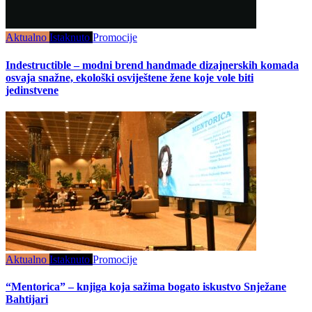
Aktualno
Istaknuto
Promocije
Indestructible – modni brend handmade dizajnerskih komada
osvaja snažne, ekološki osviještene žene koje vole biti
jedinstvene
Aktualno
Istaknuto
Promocije
“Mentorica” – knjiga koja sažima bogato iskustvo Snježane
Bahtijari