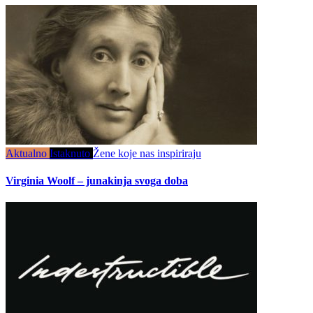
Aktualno
Istaknuto
Žene koje nas inspiriraju
Virginia Woolf – junakinja svoga doba