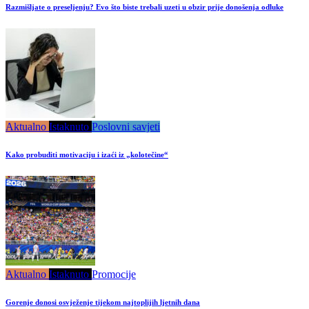
Razmišljate o preseljenju? Evo što biste trebali uzeti u obzir prije donošenja odluke
Aktualno
Istaknuto
Poslovni savjeti
Kako probuditi motivaciju i izaći iz „kolotečine“
Aktualno
Istaknuto
Promocije
Gorenje donosi osvježenje tijekom najtoplijih ljetnih dana