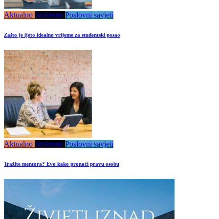
Aktualno
Istaknuto
Poslovni savjeti
Zašto je ljeto idealno vrijeme za studentski posao
Aktualno
Istaknuto
Poslovni savjeti
Tražite mentora? Evo kako pronaći pravu osobu