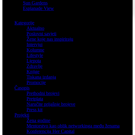
Sun Gardens
Esplanade View
Kategorije
Aktualno
Poslovni savjeti
Žene koje nas inspiriraju
Intervjui
Kolumne
Lifestyle
Ljepota
Zdravlje
Knjige
Tiskana izdanja
Promocije
Časopis
Prethodni brojevi
Pretplata
Naručite prijašnje brojeve
Press kit
Projekti
Žena godine
Mentorstvo kao oblik networkinga među ženama
Konferencija Her Capital