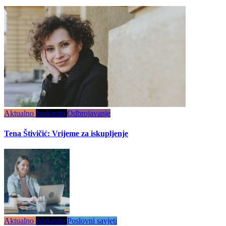
Aktualno
Istaknuto
Odbrojavanje
Tena Štivičić: Vrijeme za iskupljenje
Aktualno
Istaknuto
Poslovni savjeti