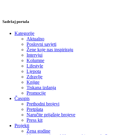
Sadržaj portala
Kategorije
Aktualno
Poslovni savjeti
Žene koje nas inspiriraju
Intervjui
Kolumne
Lifestyle
Ljepota
Zdravlje
Knjige
Tiskana izdanja
Promocije
Časopis
Prethodni brojevi
Pretplata
Naručite prijašnje brojeve
Press kit
Projekti
Žena godine