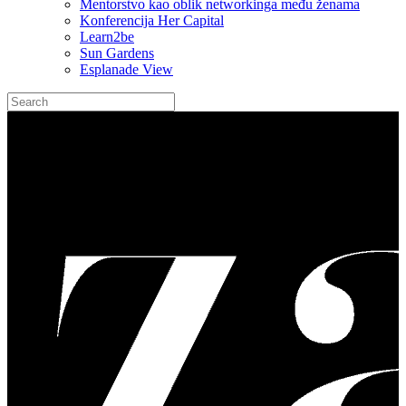
Mentorstvo kao oblik networkinga među ženama
Konferencija Her Capital
Learn2be
Sun Gardens
Esplanade View