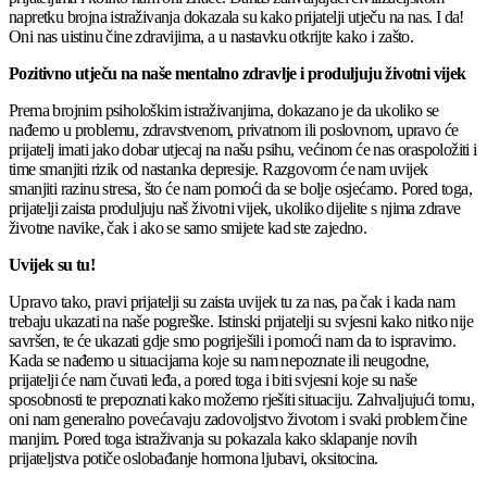
napretku brojna istraživanja dokazala su kako prijatelji utječu na nas. I da!
Oni nas uistinu čine zdravijima, a u nastavku otkrijte kako i zašto.
Pozitivno utječu na naše mentalno zdravlje i produljuju životni vijek
Prema brojnim psihološkim istraživanjima, dokazano je da ukoliko se
nađemo u problemu, zdravstvenom, privatnom ili poslovnom, upravo će
prijatelj imati jako dobar utjecaj na našu psihu, većinom će nas oraspoložiti i
time smanjiti rizik od nastanka depresije. Razgovorm će nam uvijek
smanjiti razinu stresa, što će nam pomoći da se bolje osjećamo. Pored toga,
prijatelji zaista produljuju naš životni vijek, ukoliko dijelite s njima zdrave
životne navike, čak i ako se samo smijete kad ste zajedno.
Uvijek su tu!
Upravo tako, pravi prijatelji su zaista uvijek tu za nas, pa čak i kada nam
trebaju ukazati na naše pogreške. Istinski prijatelji su svjesni kako nitko nije
savršen, te će ukazati gdje smo pogriješili i pomoći nam da to ispravimo.
Kada se nađemo u situacijama koje su nam nepoznate ili neugodne,
prijatelji će nam čuvati leđa, a pored toga i biti svjesni koje su naše
sposobnosti te prepoznati kako možemo rješiti situaciju. Zahvaljujući tomu,
oni nam generalno povećavaju zadovoljstvo životom i svaki problem čine
manjim. Pored toga istraživanja su pokazala kako sklapanje novih
prijateljstva potiče oslobađanje hormona ljubavi, oksitocina.