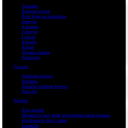
Aktualno
Poslovni savjeti
Žene koje nas inspiriraju
Intervjui
Kolumne
Lifestyle
Ljepota
Zdravlje
Knjige
Tiskana izdanja
Promocije
Časopis
Prethodni brojevi
Pretplata
Naručite prijašnje brojeve
Press kit
Projekti
Žena godine
Mentorstvo kao oblik networkinga među ženama
Konferencija Her Capital
Learn2be