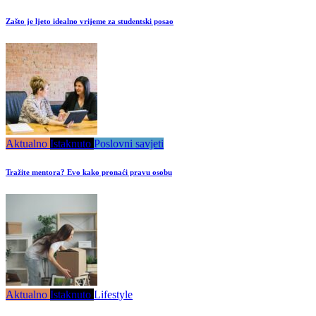
Zašto je ljeto idealno vrijeme za studentski posao
Aktualno
Istaknuto
Poslovni savjeti
Tražite mentora? Evo kako pronaći pravu osobu
Aktualno
Istaknuto
Lifestyle