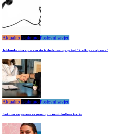
Aktualno
Istaknuto
Poslovni savjeti
Telefonski intervju – evo što trebate znati prije tog “kratkog razgovora”
Aktualno
Istaknuto
Poslovni savjeti
Kako na razgovoru za posao procijeniti kulturu tvrtke