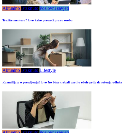
Aktualno
Istaknuto
Poslovni savjeti
Tražite mentora? Evo kako pronaći pravu osobu
Aktualno
Istaknuto
Lifestyle
Razmišljate o preseljenju? Evo što biste trebali uzeti u obzir prije donošenja odluke
Aktualno
Istaknuto
Poslovni savjeti