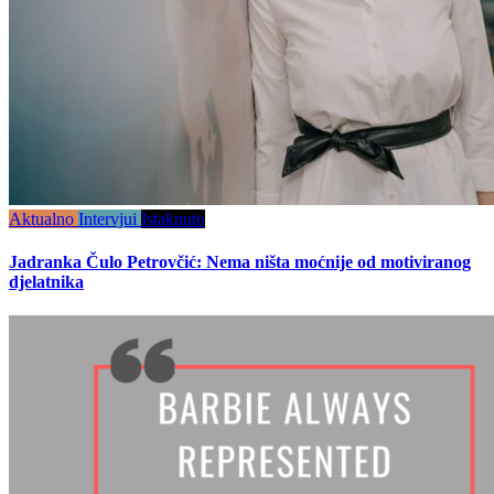
Aktualno
Intervjui
Istaknuto
Jadranka Čulo Petrovčić: Nema ništa moćnije od motiviranog
djelatnika