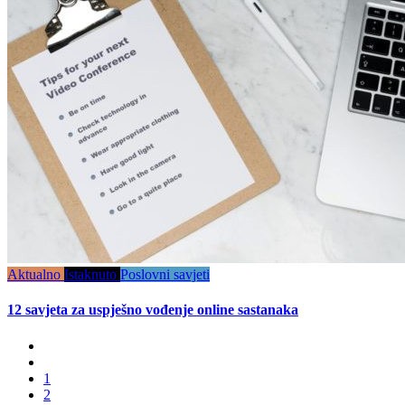
Aktualno
Istaknuto
Poslovni savjeti
12 savjeta za uspješno vođenje online sastanaka
1
2