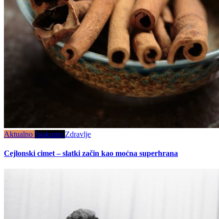
Aktualno
Istaknuto
Zdravlje
Cejlonski cimet – slatki začin kao moćna superhrana