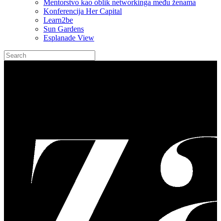
Mentorstvo kao oblik networkinga među ženama
Konferencija Her Capital
Learn2be
Sun Gardens
Esplanade View