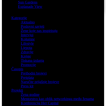
Sun Gardens
Esplanade View
Kategorije
Aktualno
Poslovni savjeti
Žene koje nas inspiriraju
Intervjui
Kolumne
Lifestyle
Ljepota
Zdravlje
Knjige
Tiskana izdanja
Promocije
Časopis
Prethodni brojevi
Pretplata
Naručite prijašnje brojeve
Press kit
Projekti
Žena godine
Mentorstvo kao oblik networkinga među ženama
Konferencija Her Capital