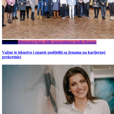
Istaknuto
Mentorstvo kao oblik networkinga među ženama
Važno je iskustvo i znanje podijeliti sa ženama na karijernoj
prekretnici