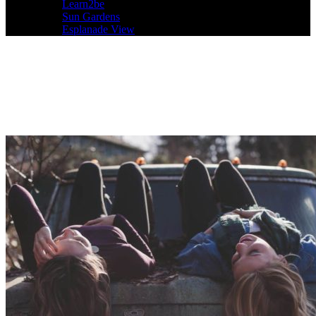
Learn2be
Sun Gardens
Esplanade View