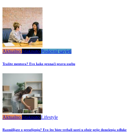
Aktualno
Istaknuto
Poslovni savjeti
Tražite mentora? Evo kako pronaći pravu osobu
Aktualno
Istaknuto
Lifestyle
Razmišljate o preseljenju? Evo što biste trebali uzeti u obzir prije donošenja odluke