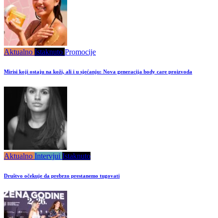
Aktualno
Istaknuto
Promocije
Mirisi koji ostaju na koži, ali i u sjećanju: Nova generacija body care proizvoda
Aktualno
Intervjui
Istaknuto
Društvo očekuje da prebrzo prestanemo tugovati