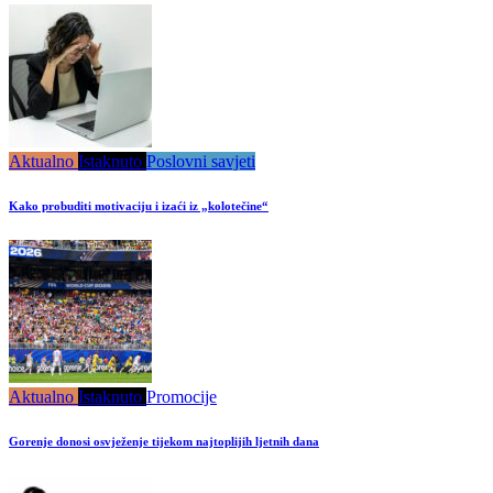
Aktualno
Istaknuto
Poslovni savjeti
Kako probuditi motivaciju i izaći iz „kolotečine“
Aktualno
Istaknuto
Promocije
Gorenje donosi osvježenje tijekom najtoplijih ljetnih dana