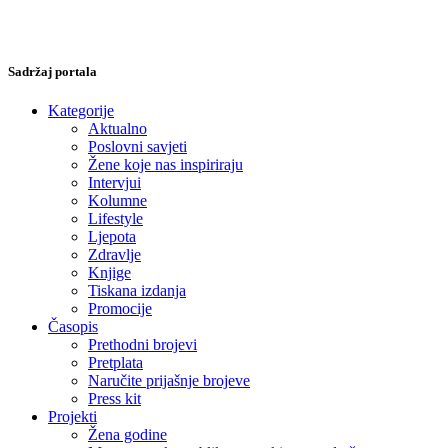
Sadržaj portala
Kategorije
Aktualno
Poslovni savjeti
Žene koje nas inspiriraju
Intervjui
Kolumne
Lifestyle
Ljepota
Zdravlje
Knjige
Tiskana izdanja
Promocije
Časopis
Prethodni brojevi
Pretplata
Naručite prijašnje brojeve
Press kit
Projekti
Žena godine