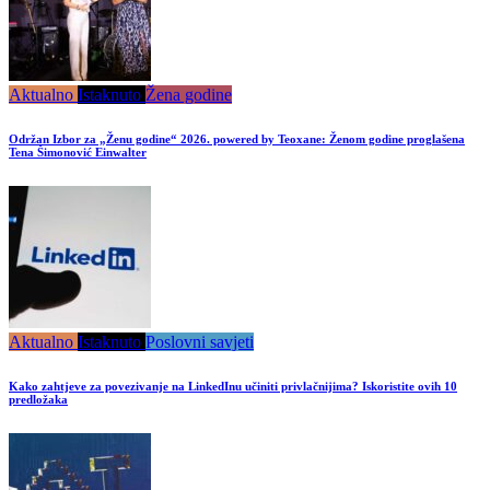
Aktualno
Istaknuto
Žena godine
Održan Izbor za „Ženu godine“ 2026. powered by Teoxane: Ženom godine proglašena
Tena Šimonović Einwalter
Aktualno
Istaknuto
Poslovni savjeti
Kako zahtjeve za povezivanje na LinkedInu učiniti privlačnijima? Iskoristite ovih 10
predložaka