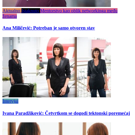
Aktualno
Istaknuto
Mentorstvo kao oblik networkinga među
ženama
Ana Miličević: Potreban je samo otvoren stav
Intervjui
Ivana Paradžiković: Četvrtkom se dogodi tektonski poremećaj