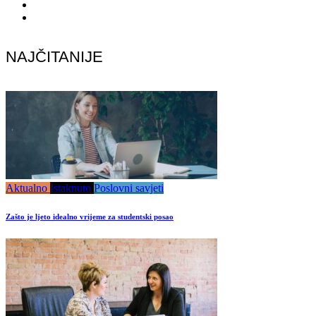
NAJČITANIJE
Aktualno
Istaknuto
Poslovni savjeti
Zašto je ljeto idealno vrijeme za studentski posao