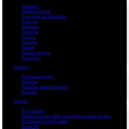
Aktualno
Poslovni savjeti
Žene koje nas inspiriraju
Intervjui
Kolumne
Lifestyle
Ljepota
Zdravlje
Knjige
Tiskana izdanja
Promocije
Časopis
Prethodni brojevi
Pretplata
Naručite prijašnje brojeve
Press kit
Projekti
Žena godine
Mentorstvo kao oblik networkinga među ženama
Konferencija Her Capital
Learn2be