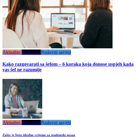
Aktualno
Istaknuto
Poslovni savjeti
Kako razgovarati sa šefom – 6 koraka koja donose uspjeh kada
vas šef ne razumije
Aktualno
Istaknuto
Poslovni savjeti
Zašto je ljeto idealno vrijeme za studentski posao